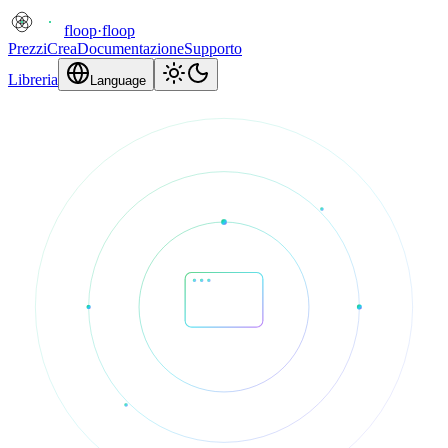
floop
·
floop
Prezzi
Crea
Documentazione
Supporto
Libreria
Language