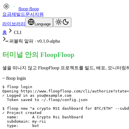
floop
·
floop
요금제
빌드
문서
지원
라이브러리
Language
홈
CLI
퍼블릭 알파 · v0.1.0-alpha
터미널 안의 FloopFloop
셸을 떠나지 않고 FloopFloop 프로젝트를 빌드, 배포, 모니터
~ floop login
$ floop login

Opening https://www.floopfloop.com/cli/authorize?state=
✓ Logged in as you@example.com

  Token saved to ~/.floop/config.json

$ floop new "a crypto RSI dashboard for BTC/ETH" --subd
✓ Project created

  name:      A Crypto Rsi Dashboard

  subdomain: my-rsi

  type:      bot
