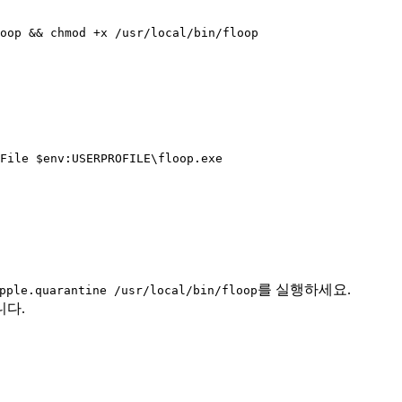
loop && chmod +x /usr/local/bin/floop
File $env:USERPROFILE\floop.exe
를 실행하세요.
pple.quarantine /usr/local/bin/floop
니다.