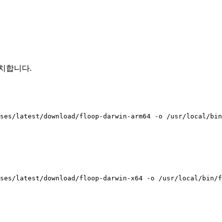
일치합니다.
ases/latest/download/floop-darwin-arm64 -o /usr/local/bin
ses/latest/download/floop-darwin-x64 -o /usr/local/bin/f