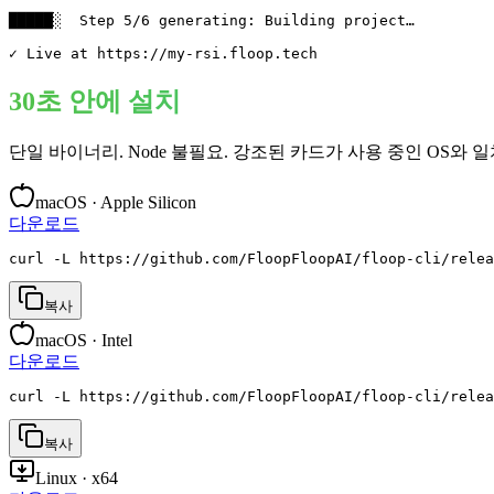
█████░  Step 5/6 generating: Building project…

✓ Live at https://my-rsi.floop.tech
30초 안에 설치
단일 바이너리. Node 불필요. 강조된 카드가 사용 중인 OS와 
macOS · Apple Silicon
다운로드
curl -L https://github.com/FloopFloopAI/floop-cli/rele
복사
macOS · Intel
다운로드
curl -L https://github.com/FloopFloopAI/floop-cli/relea
복사
Linux · x64