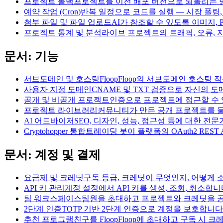
프로젝트 롤백
프로젝트를 이전 배포 버전으로 되돌리는 
예약 작업 (Cron)
반복 일정으로 코드를 실행 — 시장 폴링,
첨부 파일 및 파일 업로드
AI가 참조할 수 있도록 이미지,
프로젝트 통계 및 분석
라이브 프로젝트의 트래픽, 오류,
문서: 기능
서브도메인 및 호스팅
FloopFloop의 서브도메인 호스팅 
사용자 지정 도메인
CNAME 및 TXT 검증으로 자신의 도메
공개 및 비공개 프로젝트
인증으로 프로젝트에 접근할 수 
프로젝트 라이브러리
커뮤니티가 만든 공개 프로젝트를 
AI 어드바이저
SEO, 디자인, 성능, 접근성 등에 대한 전
Cryptohopper 통합
트레이딩 봇이 플랫폼의 OAuth2 REST
문서: 계정 및 결제
요금제 및 크레딧
구독 등급, 크레딧이 무엇인지, 어떻게
API 키 관리
계정 설정에서 API 키를 생성, 조회, 취소합니
팀 워크스페이스
팀원을 초대하고 프로젝트와 크레딧을 
2단계 인증
TOTP 기반 2단계 인증으로 계정을 보호합니다
추천 프로그램
친구를 FloopFloop에 초대하고 구독 시 