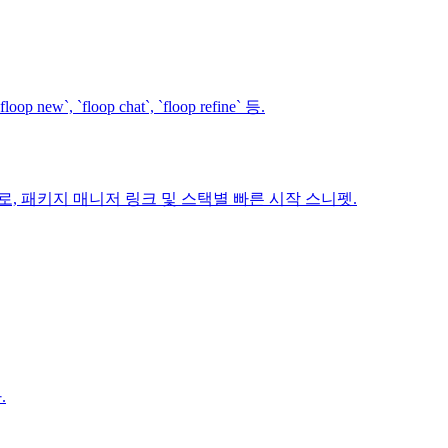
floop chat`, `floop refine` 등.
버 — 설치 경로, 패키지 매니저 링크 및 스택별 빠른 시작 스니펫.
.