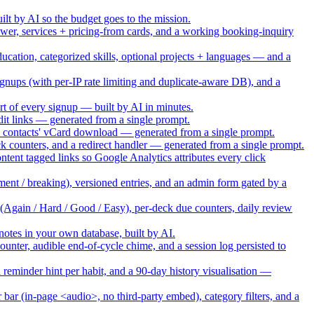
ilt by AI so the budget goes to the mission.
iewer, services + pricing-from cards, and a working booking-inquiry
cation, categorized skills, optional projects + languages — and a
ignups (with per-IP rate limiting and duplicate-aware DB), and a
ort of every signup — built by AI in minutes.
 edit links — generated from a single prompt.
e to contacts' vCard download — generated from a single prompt.
k counters, and a redirect handler — generated from a single prompt.
nt tagged links so Google Analytics attributes every click
ment / breaking), versioned entries, and an admin form gated by a
(Again / Hard / Good / Easy), per-deck due counters, daily review
notes in your own database, built by AI.
ounter, audible end-of-cycle chime, and a session log persisted to
 reminder hint per habit, and a 90-day history visualisation —
 bar (in-page <audio>, no third-party embed), category filters, and a