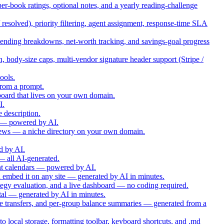
per-book ratings, optional notes, and a yearly reading-challenge
resolved), priority filtering, agent assignment, response-time SLA
ending breakdowns, net-worth tracking, and savings-goal progress
ody-size caps, multi-vendor signature header support (Stripe /
ools.
from a prompt.
board that lives on your own domain.
I.
e description.
les — powered by AI.
reviews — a niche directory on your own domain.
d by AI.
— all AI-generated.
ent calendars — powered by AI.
 embed it on any site — generated by AI in minutes.
tegy evaluation, and a live dashboard — no coding required.
tal — generated by AI in minutes.
ize transfers, and per-group balance summaries — generated from a
 local storage, formatting toolbar, keyboard shortcuts, and .md