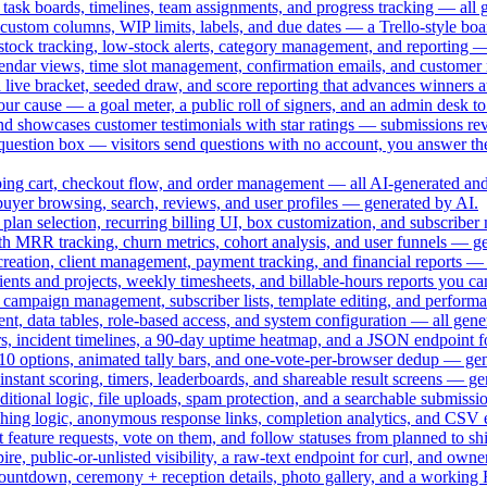
task boards, timelines, team assignments, and progress tracking — all 
ustom columns, WIP limits, labels, and due dates — a Trello-style boar
tock tracking, low-stock alerts, category management, and reporting 
endar views, time slot management, confirmation emails, and custome
 live bracket, seeded draw, and score reporting that advances winners a
our cause — a goal meter, a public roll of signers, and an admin desk to
 and showcases customer testimonials with star ratings — submissions rev
uestion box — visitors send questions with no account, you answer t
pping cart, checkout flow, and order management — all AI-generated and
 buyer browsing, search, reviews, and user profiles — generated by AI.
 plan selection, recurring billing UI, box customization, and subscrib
h MRR tracking, churn metrics, cohort analysis, and user funnels — ge
 creation, client management, payment tracking, and financial reports — 
lients and projects, weekly timesheets, and billable-hours reports you c
 campaign management, subscriber lists, template editing, and perfor
t, data tables, role-based access, and system configuration — all gene
tors, incident timelines, a 90-day uptime heatmap, and a JSON endpoint 
 10 options, animated tally bars, and one-vote-per-browser dedup — gen
instant scoring, timers, leaderboards, and shareable result screens — g
nditional logic, file uploads, spam protection, and a searchable submis
nching logic, anonymous response links, completion analytics, and CSV
t feature requests, vote on them, and follow statuses from planned to
pire, public-or-unlisted visibility, a raw-text endpoint for curl, and ow
countdown, ceremony + reception details, photo gallery, and a working