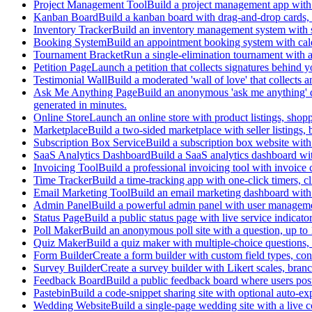
Project Management Tool
Build a project management app with 
Kanban Board
Build a kanban board with drag-and-drop cards, c
Inventory Tracker
Build an inventory management system with s
Booking System
Build an appointment booking system with cal
Tournament Bracket
Run a single-elimination tournament with a
Petition Page
Launch a petition that collects signatures behind y
Testimonial Wall
Build a moderated 'wall of love' that collects
Ask Me Anything Page
Build an anonymous 'ask me anything' q
generated in minutes.
Online Store
Launch an online store with product listings, sho
Marketplace
Build a two-sided marketplace with seller listings,
Subscription Box Service
Build a subscription box website with
SaaS Analytics Dashboard
Build a SaaS analytics dashboard wit
Invoicing Tool
Build a professional invoicing tool with invoice
Time Tracker
Build a time-tracking app with one-click timers, c
Email Marketing Tool
Build an email marketing dashboard with
Admin Panel
Build a powerful admin panel with user managemen
Status Page
Build a public status page with live service indica
Poll Maker
Build an anonymous poll site with a question, up to
Quiz Maker
Build a quiz maker with multiple-choice questions, 
Form Builder
Create a form builder with custom field types, co
Survey Builder
Create a survey builder with Likert scales, bra
Feedback Board
Build a public feedback board where users pos
Pastebin
Build a code-snippet sharing site with optional auto-ex
Wedding Website
Build a single-page wedding site with a live 