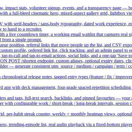
w, impact stats, volunteer signup, events, and a transparency page — bu
 with a full-bleed cinematic hero, mixed-aspect gallery grid, lightbox v
 with serif-headers / sans-body typography, dated work experience, edu
to hand to a recruiter.
th a live countdown timer, a working email waitlist that captures real s
d from a single prompt.
queue position, referral links that move people up the list, and CSV exp
custom profile, ordered link list, click tracking, and an admin panel to
, tap-to-call and tap-to-email actions, social links, and a one-tap 'Sav
SON POST /shorten endpoint, custom aliases, optional expiry dates, clic
r — generate consistent utm_source / medium / campaign / term / conte
hronological release notes, tagged entry types (feature / fix / improve
ard app with deck management, four-grade spaced-repetition scheduling 
rs and tags, full-text search, backlinks, and pinned favourites — your 
r with configurable work / short-break / long-break intervals, session c
grid, per-habit streak counter, weekly + monthly heatmap views, optional
ro, trending-episode list, real audio playback via a fixed-bottom player