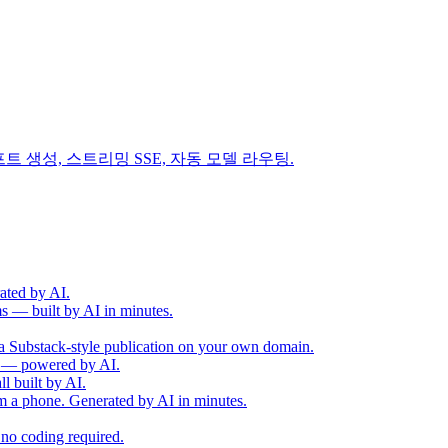
트 생성, 스트리밍 SSE, 자동 모델 라우팅.
ated by AI.
ms — built by AI in minutes.
— a Substack-style publication on your own domain.
As — powered by AI.
l built by AI.
om a phone. Generated by AI in minutes.
 no coding required.