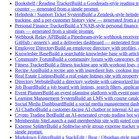
Bookshelf / Reading Tracker
Build a Goodreads-style reading tr
counter — generated from a single prompt.
Helpdesk / Support Ticket System
Build a Zendesk-style helpdes
tracking, and a per-customer history view — generated from a 
Personal Finance Tracker
Build a YNAB-style personal finance 
rings — generated from a single prompt.
Webhook Relay API
Build a Pipedream-style webhook receiver
GitHub / generic), and a deliveries dashboard — generated fro
Employee Directory
Build an employee directory with profiles, o
Knowledge Base
Build a searchable knowledge base with articl
Community Forum
Build a community forum with categories, th
Fitness Tracker
Build a fitness tracking app with workout logs, p
Recipe App
Build a recipe app with ingredient lists, cooking in
Real Estate Listings
Build a real estate listings site with proper
Directory Website
Build a directory website with categorized lis
Job Board
Build a job board with listings, search filters, appl
Event Planner
Build an event planning platform with event pag
Learning Management System
Build an LMS with course catalog
Social Media Dashboard
Build a social media management dashb
AI Chatbot
Build a customer-facing AI chatbot or internal AI 
Crypto Trading Bot
Build an AI-generated crypto trading bot w
Membership Site
Launch a paid membership site with gated cont
Expense Splitter
Build a Splitwise-style group expense tracker 
single prompt.
Markdown Editor
Build a StackEdit / Bear / Obsidian-style ma