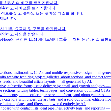
를 처리하여 배포를 트리거합니다.
전환하고 재배포를 트리거합니다.
정보를 읽고 좋아요 또는 좋아요 취소를 합니다.
져옵니다.
션 기록, 요금제 및 구독을 확인합니다.
확인하고 제안을 받습니다.
pFloop의 관리형 LLM 게이트웨이 호출 — 채팅 완성, 단일 프롬프
sections, testimonials, CTAs, and mobile-responsive design — all gener
io website featuring project galleries, about sections, and contact for
 feeds, and beautiful article layouts — all generated by AI.
chive, subscribe forms, issue delivery by email, and growth analytics 
re sections, pricing tables, team pages, and conversion-optimized CT
ith menus, online ordering, reservation forms, and photo galleries — al
category with prices, dietary tags, and a sold-out toggle, editable fr
real-time updates, and filters — powered entirely by AI.
oard with contact lists, deal pipelines, activity logs, and reporting —