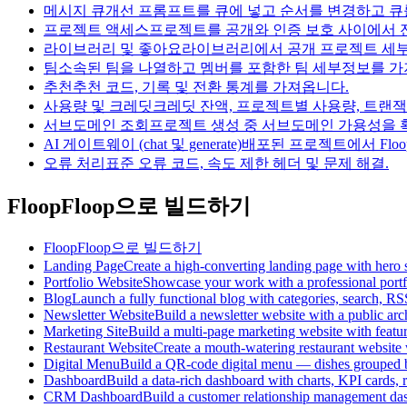
메시지 큐
개선 프롬프트를 큐에 넣고 순서를 변경하고 큐
프로젝트 액세스
프로젝트를 공개와 인증 보호 사이에서 
라이브러리 및 좋아요
라이브러리에서 공개 프로젝트 세부
팀
소속된 팀을 나열하고 멤버를 포함한 팀 세부정보를 가
추천
추천 코드, 기록 및 전환 통계를 가져옵니다.
사용량 및 크레딧
크레딧 잔액, 프로젝트별 사용량, 트랜잭
서브도메인 조회
프로젝트 생성 중 서브도메인 가용성을 
AI 게이트웨이 (chat 및 generate)
배포된 프로젝트에서 Floo
오류 처리
표준 오류 코드, 속도 제한 헤더 및 문제 해결.
FloopFloop으로 빌드하기
FloopFloop으로 빌드하기
Landing Page
Create a high-converting landing page with hero 
Portfolio Website
Showcase your work with a professional portfol
Blog
Launch a fully functional blog with categories, search, RSS
Newsletter Website
Build a newsletter website with a public ar
Marketing Site
Build a multi-page marketing website with featu
Restaurant Website
Create a mouth-watering restaurant website w
Digital Menu
Build a QR-code digital menu — dishes grouped by 
Dashboard
Build a data-rich dashboard with charts, KPI cards, 
CRM Dashboard
Build a customer relationship management dashb