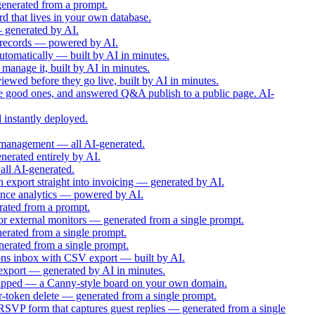
generated from a prompt.
d that lives in your own database.
— generated by AI.
r records — powered by AI.
utomatically — built by AI in minutes.
 manage it, built by AI in minutes.
iewed before they go live, built by AI in minutes.
he good ones, and answered Q&A publish to a public page. AI-
 instantly deployed.
er management — all AI-generated.
nerated entirely by AI.
all AI-generated.
an export straight into invoicing — generated by AI.
mance analytics — powered by AI.
rated from a prompt.
for external monitors — generated from a single prompt.
erated from a single prompt.
enerated from a single prompt.
sions inbox with CSV export — built by AI.
 export — generated by AI in minutes.
 shipped — a Canny-style board on your own domain.
ner-token delete — generated from a single prompt.
 RSVP form that captures guest replies — generated from a single