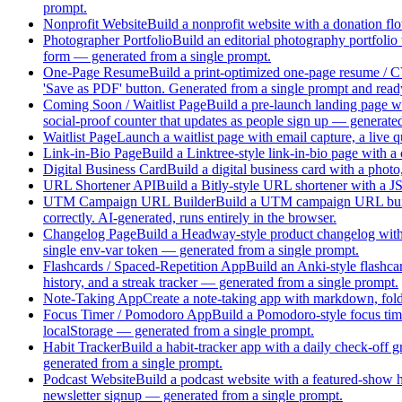
prompt.
Nonprofit Website
Build a nonprofit website with a donation flo
Photographer Portfolio
Build an editorial photography portfolio
form — generated from a single prompt.
One-Page Resume
Build a print-optimized one-page resume / CV
'Save as PDF' button. Generated from a single prompt and ready 
Coming Soon / Waitlist Page
Build a pre-launch landing page wi
social-proof counter that updates as people sign up — generate
Waitlist Page
Launch a waitlist page with email capture, a live 
Link-in-Bio Page
Build a Linktree-style link-in-bio page with a 
Digital Business Card
Build a digital business card with a photo
URL Shortener API
Build a Bitly-style URL shortener with a J
UTM Campaign URL Builder
Build a UTM campaign URL builde
correctly. AI-generated, runs entirely in the browser.
Changelog Page
Build a Headway-style product changelog with c
single env-var token — generated from a single prompt.
Flashcards / Spaced-Repetition App
Build an Anki-style flashc
history, and a streak tracker — generated from a single prompt.
Note-Taking App
Create a note-taking app with markdown, folde
Focus Timer / Pomodoro App
Build a Pomodoro-style focus time
localStorage — generated from a single prompt.
Habit Tracker
Build a habit-tracker app with a daily check-off 
generated from a single prompt.
Podcast Website
Build a podcast website with a featured-show he
newsletter signup — generated from a single prompt.