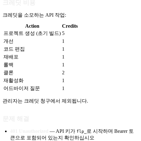
크레딧 비용
크레딧을 소모하는 API 작업:
Action
Credits
프로젝트 생성 (초기 빌드)
5
개선
1
코드 편집
1
재배포
1
롤백
1
클론
2
재활성화
1
어드바이저 질문
1
관리자는 크레딧 청구에서 제외됩니다.
문제 해결
401 Unauthorized
— API 키가
로 시작하며 Bearer 토
flp_
큰으로 포함되어 있는지 확인하십시오