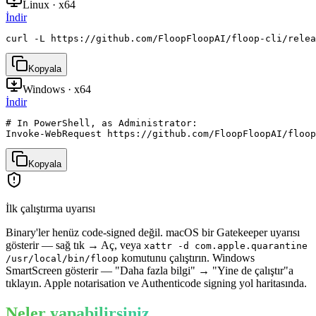
Linux · x64
İndir
curl -L https://github.com/FloopFloopAI/floop-cli/relea
Kopyala
Windows · x64
İndir
# In PowerShell, as Administrator:

Invoke-WebRequest https://github.com/FloopFloopAI/floop
Kopyala
İlk çalıştırma uyarısı
Binary'ler henüz code-signed değil. macOS bir Gatekeeper uyarısı
gösterir — sağ tık → Aç, veya
xattr -d com.apple.quarantine
komutunu çalıştırın. Windows
/usr/local/bin/floop
SmartScreen gösterir — "Daha fazla bilgi" → "Yine de çalıştır"a
tıklayın. Apple notarisation ve Authenticode signing yol haritasında.
Neler yapabilirsiniz