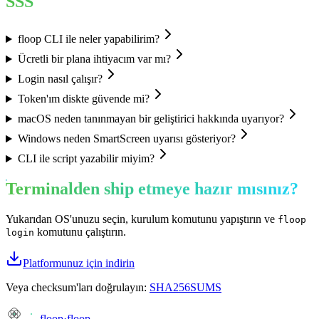
SSS
floop CLI ile neler yapabilirim?
Ücretli bir plana ihtiyacım var mı?
Login nasıl çalışır?
Token'ım diskte güvende mi?
macOS neden tanınmayan bir geliştirici hakkında uyarıyor?
Windows neden SmartScreen uyarısı gösteriyor?
CLI ile script yazabilir miyim?
Terminalden ship etmeye hazır mısınız?
Yukarıdan OS'unuzu seçin, kurulum komutunu yapıştırın ve
floop
komutunu çalıştırın.
login
Platformunuz için indirin
Veya checksum'ları doğrulayın:
SHA256SUMS
floop
·
floop