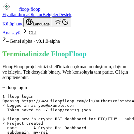
floop
·
floop
Fiyatlandırma
Oluştur
Belgeler
Destek
Kütüphane
Language
Ana sayfa
CLI
Genel alpha · v0.1.0-alpha
Terminalinizde FloopFloop
FloopFloop projelerinizi shell'inizden çıkmadan oluşturun, dağıtın
ve izleyin. Tek dosyalık binary. Web konsoluyla tam parite. CI için
scriptlenebilir.
~ floop login
$ floop login

Opening https://www.floopfloop.com/cli/authorize?state=
✓ Logged in as you@example.com

  Token saved to ~/.floop/config.json

$ floop new "a crypto RSI dashboard for BTC/ETH" --subd
✓ Project created

  name:      A Crypto Rsi Dashboard

  subdomain: my-rsi
