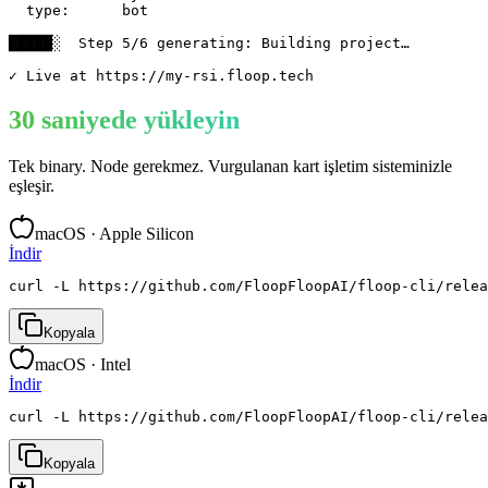
  type:      bot

█████░  Step 5/6 generating: Building project…

✓ Live at https://my-rsi.floop.tech
30 saniyede yükleyin
Tek binary. Node gerekmez. Vurgulanan kart işletim sisteminizle
eşleşir.
macOS · Apple Silicon
İndir
curl -L https://github.com/FloopFloopAI/floop-cli/rele
Kopyala
macOS · Intel
İndir
curl -L https://github.com/FloopFloopAI/floop-cli/relea
Kopyala