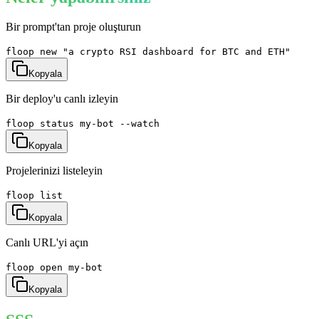
Bir prompt'tan proje oluşturun
floop new "a crypto RSI dashboard for BTC and ETH"
Kopyala
Bir deploy'u canlı izleyin
floop status my-bot --watch
Kopyala
Projelerinizi listeleyin
floop list
Kopyala
Canlı URL'yi açın
floop open my-bot
Kopyala