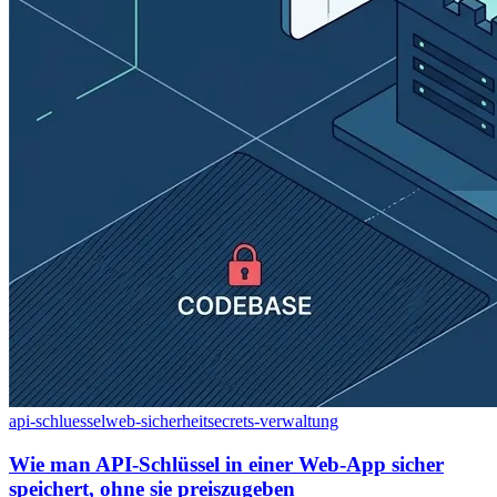
api-schluessel
web-sicherheit
secrets-verwaltung
Wie man API-Schlüssel in einer Web-App sicher
speichert, ohne sie preiszugeben