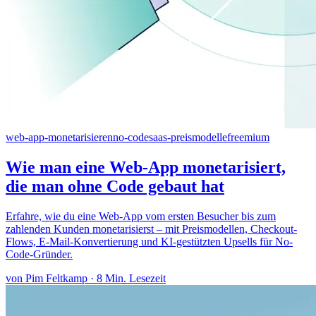
web-app-monetarisieren
no-code
saas-preismodelle
freemium
Wie man eine Web-App monetarisiert,
die man ohne Code gebaut hat
Erfahre, wie du eine Web-App vom ersten Besucher bis zum
zahlenden Kunden monetarisierst – mit Preismodellen, Checkout-
Flows, E-Mail-Konvertierung und KI-gestützten Upsells für No-
Code-Gründer.
von Pim Feltkamp
·
8 Min. Lesezeit