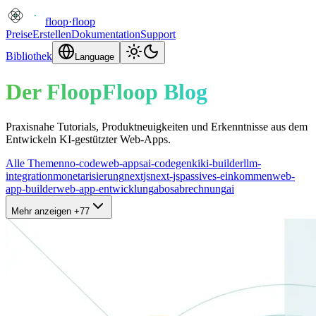
floop
·
floop
Preise
Erstellen
Dokumentation
Support
Bibliothek
Language
Der FloopFloop Blog
Praxisnahe Tutorials, Produktneuigkeiten und Erkenntnisse aus dem
Entwickeln KI-gestützter Web-Apps.
Alle Themen
no-code
web-apps
ai-codegen
ki
ki-builder
llm-
integration
monetarisierung
nextjs
next-js
passives-einkommen
web-
app-builder
web-app-entwicklung
abos
abrechnung
ai
Mehr anzeigen +77