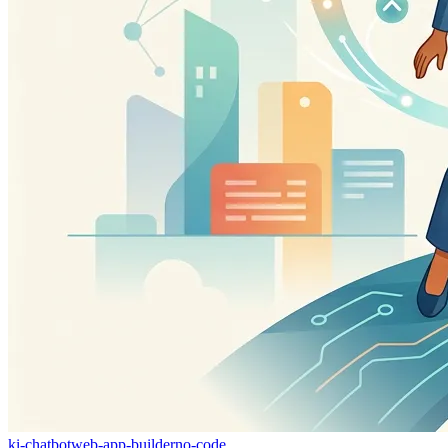
ki-chatbot
web-app-builder
no-code