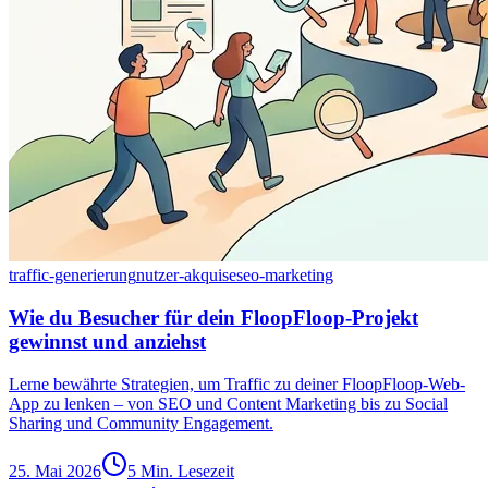
traffic-generierung
nutzer-akquise
seo-marketing
Wie du Besucher für dein FloopFloop-Projekt
gewinnst und anziehst
Lerne bewährte Strategien, um Traffic zu deiner FloopFloop-Web-
App zu lenken – von SEO und Content Marketing bis zu Social
Sharing und Community Engagement.
25. Mai 2026
5 Min. Lesezeit