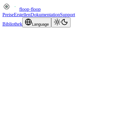
floop
·
floop
Preise
Erstellen
Dokumentation
Support
Bibliothek
Language
Missbrauch melden
Melden Sie missbräuchliche Inhalte, die auf floop.tech gehostet
werden. Wir prüfen alle Meldungen und ergreifen entsprechende
Maßnahmen.
Ihre E-Mail-Adresse
Wir können Sie gegebenenfalls für weitere Informationen
kontaktieren.
Projekt-Subdomain
.floop.tech
Die .floop.tech-Subdomain des Projekts, das Sie melden.