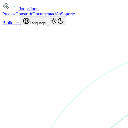
floop
·
floop
Precios
Construir
Documentación
Soporte
Biblioteca
Language