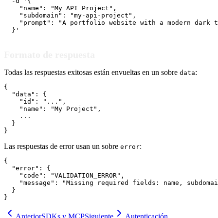
  -d '{

    "name": "My API Project",

    "subdomain": "my-api-project",

    "prompt": "A portfolio website with a modern dark t
  }'
Formato de respuesta
Todas las respuestas exitosas están envueltas en un sobre
:
data
{

  "data": {

    "id": "...",

    "name": "My Project",

    ...

  }

}
Las respuestas de error usan un sobre
:
error
{

  "error": {

    "code": "VALIDATION_ERROR",

    "message": "Missing required fields: name, subdomai
  }

}
Anterior
SDKs y MCP
Siguiente
Autenticación