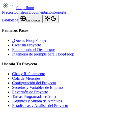
floop
·
floop
Precios
Construir
Documentación
Soporte
Biblioteca
Language
Primeros Pasos
¿Qué es FloopFloop?
Crear un Proyecto
Entendiendo el Despliegue
Ingeniería de prompts para FloopFloop
Usando Tu Proyecto
Chat y Refinamiento
Cola de Mensajes
Configuración del Proyecto
Secretos y Variables de Entorno
Reversión de Proyecto
Tareas Programadas (Cron)
Adjuntos y Subida de Archivos
Estadísticas y Análisis del Proyecto