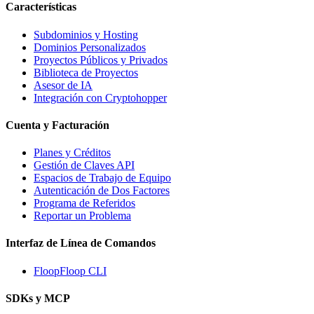
Características
Subdominios y Hosting
Dominios Personalizados
Proyectos Públicos y Privados
Biblioteca de Proyectos
Asesor de IA
Integración con Cryptohopper
Cuenta y Facturación
Planes y Créditos
Gestión de Claves API
Espacios de Trabajo de Equipo
Autenticación de Dos Factores
Programa de Referidos
Reportar un Problema
Interfaz de Línea de Comandos
FloopFloop CLI
SDKs y MCP