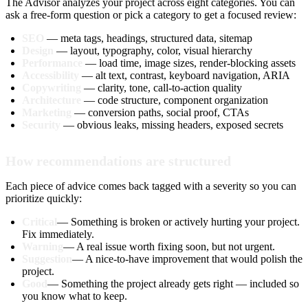
The Advisor analyzes your project across eight categories. You can
ask a free-form question or pick a category to get a focused review:
SEO
— meta tags, headings, structured data, sitemap
Design
— layout, typography, color, visual hierarchy
Performance
— load time, image sizes, render-blocking assets
Accessibility
— alt text, contrast, keyboard navigation, ARIA
Copywriting
— clarity, tone, call-to-action quality
Architecture
— code structure, component organization
Marketing
— conversion paths, social proof, CTAs
Security
— obvious leaks, missing headers, exposed secrets
How recommendations are structured
Each piece of advice comes back tagged with a severity so you can
prioritize quickly:
Critical
— Something is broken or actively hurting your project.
Fix immediately.
Warning
— A real issue worth fixing soon, but not urgent.
Suggestion
— A nice-to-have improvement that would polish the
project.
Good
— Something the project already gets right — included so
you know what to keep.