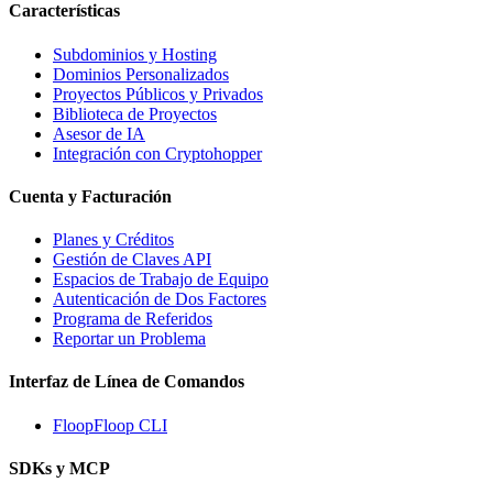
Características
Subdominios y Hosting
Dominios Personalizados
Proyectos Públicos y Privados
Biblioteca de Proyectos
Asesor de IA
Integración con Cryptohopper
Cuenta y Facturación
Planes y Créditos
Gestión de Claves API
Espacios de Trabajo de Equipo
Autenticación de Dos Factores
Programa de Referidos
Reportar un Problema
Interfaz de Línea de Comandos
FloopFloop CLI
SDKs y MCP