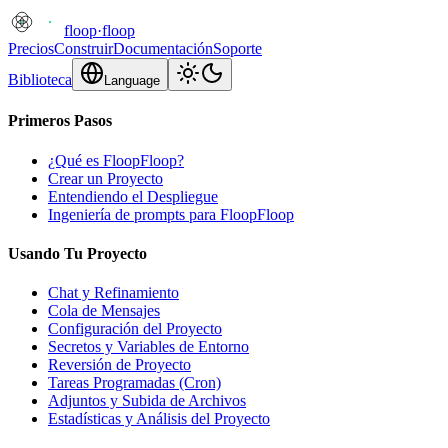
floop
·
floop
Precios
Construir
Documentación
Soporte
Biblioteca
Language
Primeros Pasos
¿Qué es FloopFloop?
Crear un Proyecto
Entendiendo el Despliegue
Ingeniería de prompts para FloopFloop
Usando Tu Proyecto
Chat y Refinamiento
Cola de Mensajes
Configuración del Proyecto
Secretos y Variables de Entorno
Reversión de Proyecto
Tareas Programadas (Cron)
Adjuntos y Subida de Archivos
Estadísticas y Análisis del Proyecto