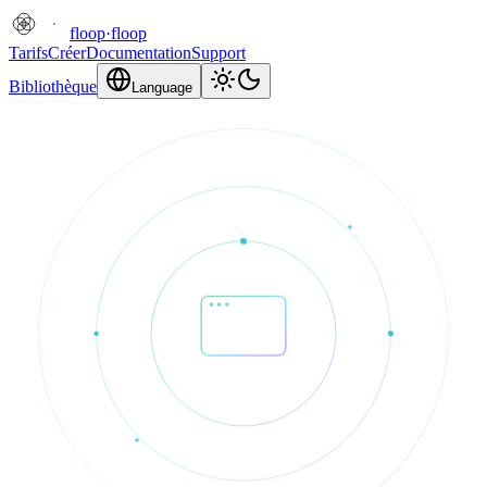
floop
·
floop
Tarifs
Créer
Documentation
Support
Bibliothèque
Language