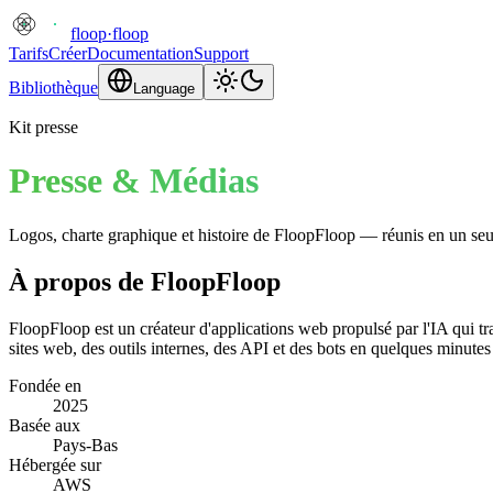
floop
·
floop
Tarifs
Créer
Documentation
Support
Bibliothèque
Language
Kit presse
Presse & Médias
Logos, charte graphique et histoire de FloopFloop — réunis en un seul
À propos de FloopFloop
FloopFloop est un créateur d'applications web propulsé par l'IA qui tr
sites web, des outils internes, des API et des bots en quelques minute
Fondée en
2025
Basée aux
Pays-Bas
Hébergée sur
AWS