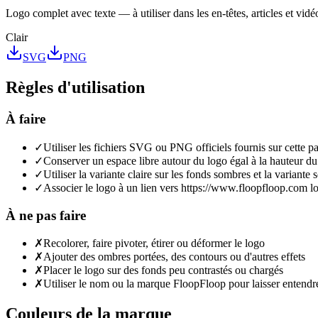
Logo complet avec texte — à utiliser dans les en-têtes, articles et vidé
Clair
SVG
PNG
Règles d'utilisation
À faire
✓
Utiliser les fichiers SVG ou PNG officiels fournis sur cette p
✓
Conserver un espace libre autour du logo égal à la hauteur du 
✓
Utiliser la variante claire sur les fonds sombres et la variante 
✓
Associer le logo à un lien vers https://www.floopfloop.com lors
À ne pas faire
✗
Recolorer, faire pivoter, étirer ou déformer le logo
✗
Ajouter des ombres portées, des contours ou d'autres effets
✗
Placer le logo sur des fonds peu contrastés ou chargés
✗
Utiliser le nom ou la marque FloopFloop pour laisser entendr
Couleurs de la marque