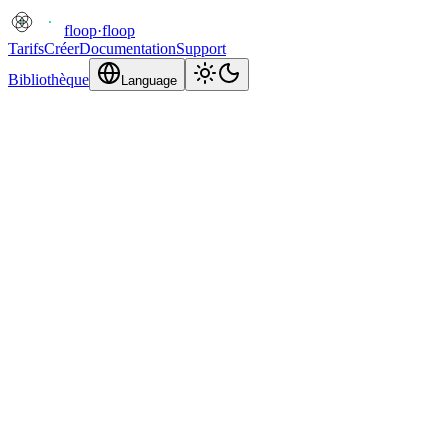
floop
·
floop
Tarifs
Créer
Documentation
Support
Bibliothèque
Language
Signaler un abus
Signalez du contenu abusif hébergé sur floop.tech. Nous examinons
tous les signalements et prenons les mesures appropriées.
Votre adresse e-mail
Nous pourrions vous contacter pour obtenir de plus amples
informations.
Sous-domaine du projet
.floop.tech
Le sous-domaine .floop.tech du projet que vous signalez.