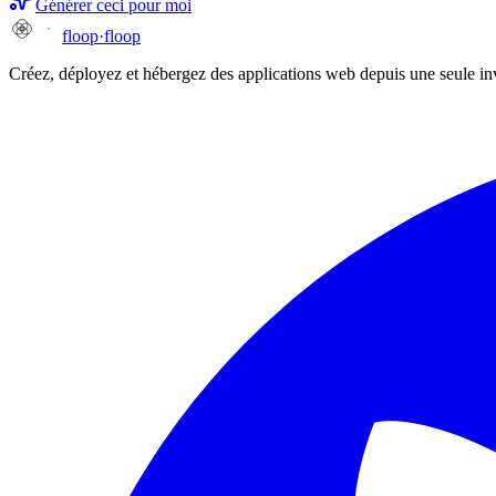
Générer ceci pour moi
floop
·
floop
Créez, déployez et hébergez des applications web depuis une seule i