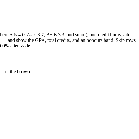
re A is 4.0, A- is 3.7, B+ is 3.3, and so on), and credit hours; add
ts — and show the GPA, total credits, and an honours band. Skip rows
100% client-side.
it in the browser.