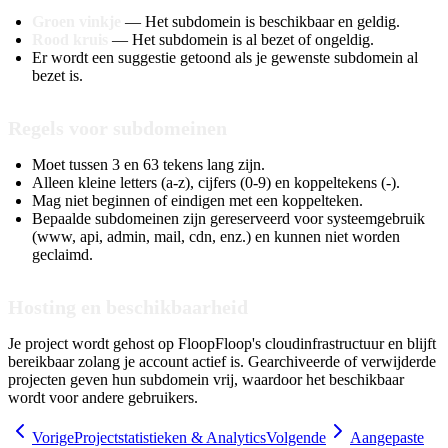
Groen vinkje
— Het subdomein is beschikbaar en geldig.
Rood kruis
— Het subdomein is al bezet of ongeldig.
Er wordt een suggestie getoond als je gewenste subdomein al
bezet is.
Regels voor subdomeinen
Moet tussen 3 en 63 tekens lang zijn.
Alleen kleine letters (a-z), cijfers (0-9) en koppeltekens (-).
Mag niet beginnen of eindigen met een koppelteken.
Bepaalde subdomeinen zijn gereserveerd voor systeemgebruik
(www, api, admin, mail, cdn, enz.) en kunnen niet worden
geclaimd.
Hosting en beschikbaarheid
Je project wordt gehost op FloopFloop's cloudinfrastructuur en blijft
bereikbaar zolang je account actief is. Gearchiveerde of verwijderde
projecten geven hun subdomein vrij, waardoor het beschikbaar
wordt voor andere gebruikers.
Vorige
Projectstatistieken & Analytics
Volgende
Aangepaste