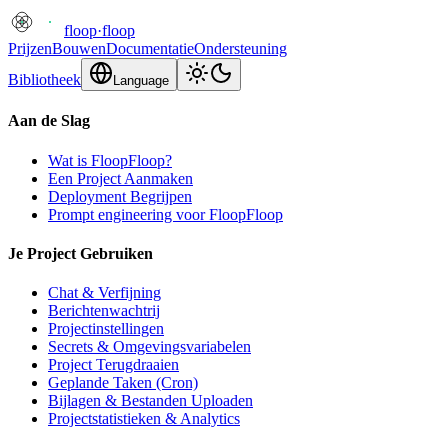
floop
·
floop
Prijzen
Bouwen
Documentatie
Ondersteuning
Bibliotheek
Language
Aan de Slag
Wat is FloopFloop?
Een Project Aanmaken
Deployment Begrijpen
Prompt engineering voor FloopFloop
Je Project Gebruiken
Chat & Verfijning
Berichtenwachtrij
Projectinstellingen
Secrets & Omgevingsvariabelen
Project Terugdraaien
Geplande Taken (Cron)
Bijlagen & Bestanden Uploaden
Projectstatistieken & Analytics