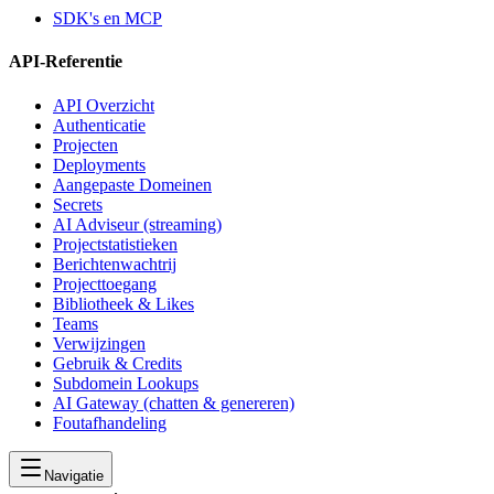
SDK's en MCP
API-Referentie
API Overzicht
Authenticatie
Projecten
Deployments
Aangepaste Domeinen
Secrets
AI Adviseur (streaming)
Projectstatistieken
Berichtenwachtrij
Projecttoegang
Bibliotheek & Likes
Teams
Verwijzingen
Gebruik & Credits
Subdomein Lookups
AI Gateway (chatten & genereren)
Foutafhandeling
Navigatie