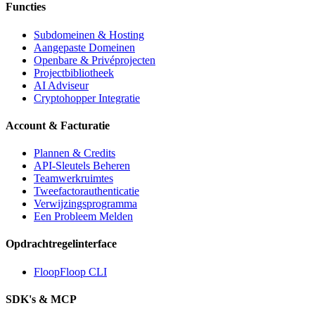
Functies
Subdomeinen & Hosting
Aangepaste Domeinen
Openbare & Privéprojecten
Projectbibliotheek
AI Adviseur
Cryptohopper Integratie
Account & Facturatie
Plannen & Credits
API-Sleutels Beheren
Teamwerkruimtes
Tweefactorauthenticatie
Verwijzingsprogramma
Een Probleem Melden
Opdrachtregelinterface
FloopFloop CLI
SDK's & MCP