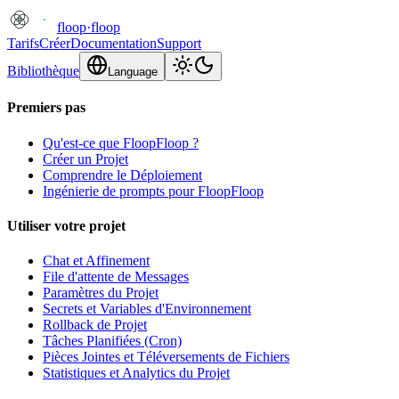
floop
·
floop
Tarifs
Créer
Documentation
Support
Bibliothèque
Language
Premiers pas
Qu'est-ce que FloopFloop ?
Créer un Projet
Comprendre le Déploiement
Ingénierie de prompts pour FloopFloop
Utiliser votre projet
Chat et Affinement
File d'attente de Messages
Paramètres du Projet
Secrets et Variables d'Environnement
Rollback de Projet
Tâches Planifiées (Cron)
Pièces Jointes et Téléversements de Fichiers
Statistiques et Analytics du Projet