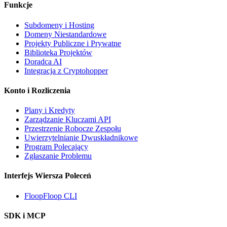
Funkcje
Subdomeny i Hosting
Domeny Niestandardowe
Projekty Publiczne i Prywatne
Biblioteka Projektów
Doradca AI
Integracja z Cryptohopper
Konto i Rozliczenia
Plany i Kredyty
Zarządzanie Kluczami API
Przestrzenie Robocze Zespołu
Uwierzytelnianie Dwuskładnikowe
Program Polecający
Zgłaszanie Problemu
Interfejs Wiersza Poleceń
FloopFloop CLI
SDK i MCP