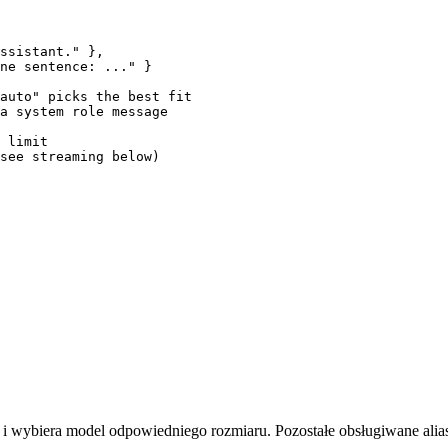
ssistant." },

ne sentence: ..." }

auto" picks the best fit

a system role message

 limit

see streaming below)

a i wybiera model odpowiedniego rozmiaru. Pozostałe obsługiwane alias