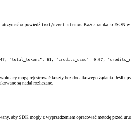
y otrzymać odpowiedź
. Każda ramka to JSON w 
text/event-stream
47, "total_tokens": 61, "credits_used": 0.07, "credits_r
wołujący mogą rejestrować koszty bez dodatkowego żądania. Jeśli upst
kowane są nadal rozliczane.
owany, aby SDK mogły z wyprzedzeniem opracować metodę przed uruch