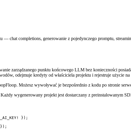
— chat completions, generowanie z pojedynczego promptu, streamin
anie zarządzanego punktu końcowego LLM bez konieczności posiadani
ów, odejmuje kredyty od właściciela projektu i rejestruje użycie na 
oopFloop. Możesz wywoływać je bezpośrednio z kodu po stronie serwe
.
Każdy wygenerowany projekt jest dostarczany z preinstalowanym S
_AI_KEY! });

});