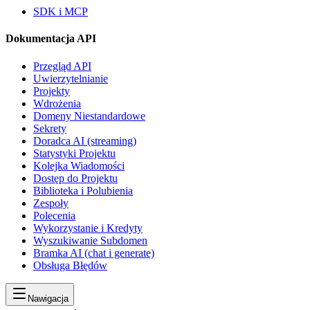
SDK i MCP
Dokumentacja API
Przegląd API
Uwierzytelnianie
Projekty
Wdrożenia
Domeny Niestandardowe
Sekrety
Doradca AI (streaming)
Statystyki Projektu
Kolejka Wiadomości
Dostęp do Projektu
Biblioteka i Polubienia
Zespoły
Polecenia
Wykorzystanie i Kredyty
Wyszukiwanie Subdomen
Bramka AI (chat i generate)
Obsługa Błędów
Nawigacja