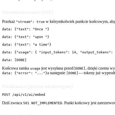
Strumieniowanie (SSE)
Przekaż
w którymkolwiek punkcie końcowym, ab
"stream": true
data: {"text": "Once "}

data: {"text": "upon "}

data: {"text": "a time"}

data: {"usage": { "input_tokens": 14, "output_tokens": 
data: [DONE]
Końcowa ramka
jest wysyłana przed
, dzięki czemu wy
usage
[DONE]
a następnie
— tokeny już wyprodu
data: {"error": "..."}
[DONE]
Osadzenia (jeszcze niedostępne)
POST /api/v1/ai/embed
Dziś zwraca
. Punkt końcowy jest zarezerw
501 NOT_IMPLEMENTED