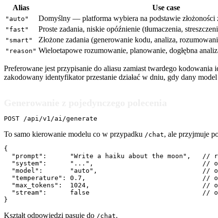
Alias
Use case
Domyślny — platforma wybiera na podstawie złożoności 
"auto"
Proste zadania, niskie opóźnienie (tłumaczenia, streszczeni
"fast"
Złożone zadania (generowanie kodu, analiza, rozumowani
"smart"
Wieloetapowe rozumowanie, planowanie, dogłębna analiza
"reason"
Preferowane jest przypisanie do aliasu zamiast twardego kodowania i
zakodowany identyfikator przestanie działać w dniu, gdy dany model
Generowanie z pojedynczego polecenia
POST /api/v1/ai/generate
To samo kierowanie modelu co w przypadku
, ale przyjmuje 
/chat
{

  "prompt":      "Write a haiku about the moon",   // r
  "system":      "...",                            // o
  "model":       "auto",                           // o
  "temperature": 0.7,                              // o
  "max_tokens":  1024,                             // o
  "stream":      false                             // o
}
Kształt odpowiedzi pasuje do
.
/chat