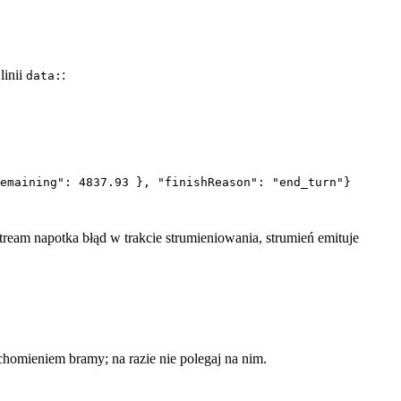
linii
:
data:
emaining": 4837.93 }, "finishReason": "end_turn"}

ream napotka błąd w trakcie strumieniowania, strumień emituje
omieniem bramy; na razie nie polegaj na nim.