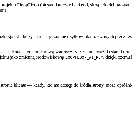
projektu FloopFloop (niestandardowy backend, skrypt do debugowani
enta.
zielnego od kluczy
na poziomie użytkownika używanych przez resztę
flp_
 → AI
. Rotacja generuje nową wartość
, unieważnia starą i uru
flp_sk_
jektu jako zmienną środowiskową
, dzięki czemu
FLOOPFLOOP_AI_KEY
.
stronie klienta — każdy, kto ma dostęp do źródła strony, może opróżnić
.