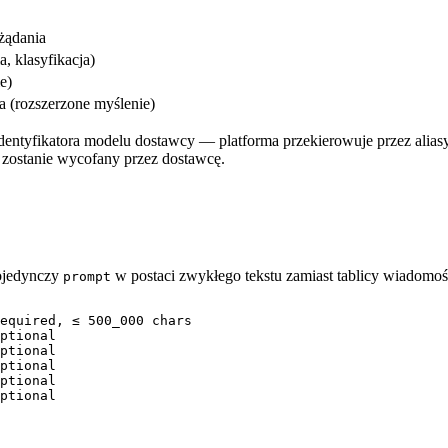
żądania
a, klasyfikacja)
e)
 (rozszerzone myślenie)
dentyfikatora modelu dostawcy — platforma przekierowuje przez aliasy
 zostanie wycofany przez dostawcę.
pojedynczy
w postaci zwykłego tekstu zamiast tablicy wiadomo
prompt
equired, ≤ 500_000 chars

ptional

ptional

ptional

ptional

ptional
