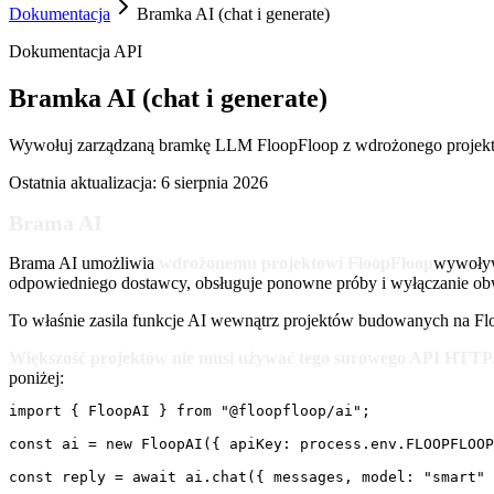
Dokumentacja
Bramka AI (chat i generate)
Dokumentacja API
Bramka AI (chat i generate)
Wywołuj zarządzaną bramkę LLM FloopFloop z wdrożonego projektu 
Ostatnia aktualizacja:
6 sierpnia 2026
Brama AI
Brama AI umożliwia
wdrożonemu projektowi FloopFloop
wywoływ
odpowiedniego dostawcy, obsługuje ponowne próby i wyłączanie obwod
To właśnie zasila funkcje AI wewnątrz projektów budowanych na Fl
Większość projektów nie musi używać tego surowego API HTTP
poniżej:
import { FloopAI } from "@floopfloop/ai";

const ai = new FloopAI({ apiKey: process.env.FLOOPFLOOP
const reply = await ai.chat({ messages, model: "smart" 