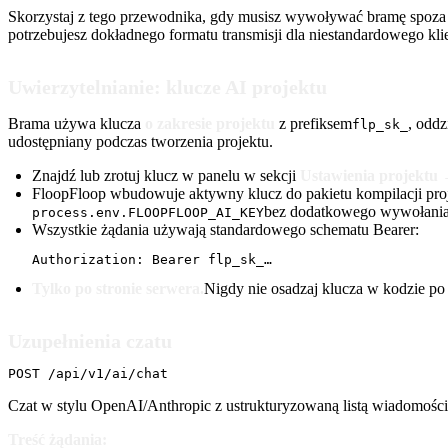
Skorzystaj z tego przewodnika, gdy musisz wywoływać bramę spoza 
potrzebujesz dokładnego formatu transmisji dla niestandardowego kli
Uwierzytelnianie: klucze AI projektu
Brama używa klucza
o zakresie projektu
z prefiksem
, odd
flp_sk_
udostępniany podczas tworzenia projektu.
Znajdź lub zrotuj klucz w panelu w sekcji
Ustawienia projektu
FloopFloop wbudowuje aktywny klucz do pakietu kompilacji pro
bez dodatkowego wywołania
process.env.FLOOPFLOOP_AI_KEY
Wszystkie żądania używają standardowego schematu Bearer:
Authorization: Bearer flp_sk_…
Tylko po stronie serwera.
Nigdy nie osadzaj klucza w kodzie po 
Uzupełnienia czatu
POST /api/v1/ai/chat
Czat w stylu OpenAI/Anthropic z ustrukturyzowaną listą wiadomości
Treść żądania: