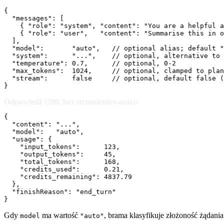
{

  "messages": [

    { "role": "system", "content": "You are a helpful a
    { "role": "user",   "content": "Summarise this in o
  ],

  "model":       "auto",   // optional alias; default "
  "system":      "...",    // optional, alternative to 
  "temperature": 0.7,      // optional, 0-2

  "max_tokens":  1024,     // optional, clamped to plan
  "stream":      false     // optional, default false (
}
Odpowiedź (200, bez strumieniowania):
{

  "content": "...",

  "model":   "auto",

  "usage": {

    "input_tokens":      123,

    "output_tokens":     45,

    "total_tokens":      168,

    "credits_used":      0.21,

    "credits_remaining": 4837.79

  },

  "finishReason": "end_turn"

}
Gdy
ma wartość
, brama klasyfikuje złożoność żądani
model
"auto"