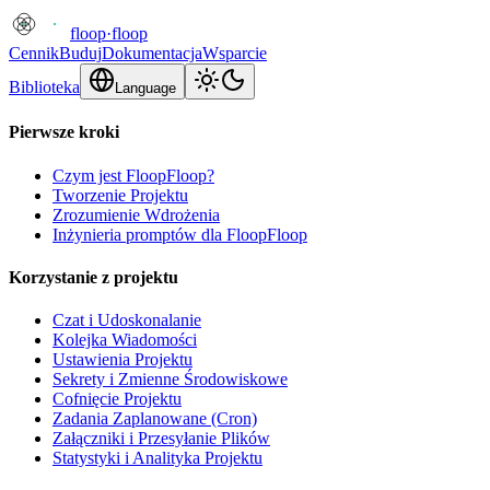
floop
·
floop
Cennik
Buduj
Dokumentacja
Wsparcie
Biblioteka
Language
Pierwsze kroki
Czym jest FloopFloop?
Tworzenie Projektu
Zrozumienie Wdrożenia
Inżynieria promptów dla FloopFloop
Korzystanie z projektu
Czat i Udoskonalanie
Kolejka Wiadomości
Ustawienia Projektu
Sekrety i Zmienne Środowiskowe
Cofnięcie Projektu
Zadania Zaplanowane (Cron)
Załączniki i Przesyłanie Plików
Statystyki i Analityka Projektu