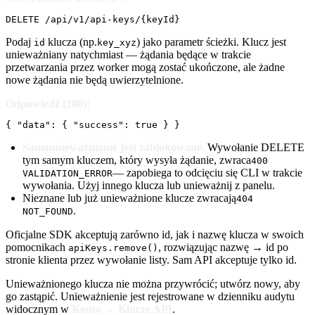
DELETE /api/v1/api-keys/{keyId}
Podaj
klucza (np.
) jako parametr ścieżki. Klucz jest
id
key_xyz
unieważniany natychmiast — żądania będące w trakcie
przetwarzania przez worker mogą zostać ukończone, ale żadne
nowe żądania nie będą uwierzytelnione.
Odpowiedź (200):
{ "data": { "success": true } }
Samounieważnianie jest zablokowane.
Wywołanie DELETE
tym samym kluczem, który wysyła żądanie, zwraca
400
— zapobiega to odcięciu się CLI w trakcie
VALIDATION_ERROR
wywołania. Użyj innego klucza lub unieważnij z panelu.
Nieznane lub już unieważnione klucze zwracają
404
.
NOT_FOUND
Oficjalne SDK akceptują zarówno id, jak i nazwę klucza w swoich
pomocnikach
, rozwiązując nazwę → id po
apiKeys.remove()
stronie klienta przez wywołanie listy. Sam API akceptuje tylko id.
Unieważnionego klucza nie można przywrócić; utwórz nowy, aby
go zastąpić. Unieważnienie jest rejestrowane w dzienniku audytu
widocznym w
Konto → Klucze API
.