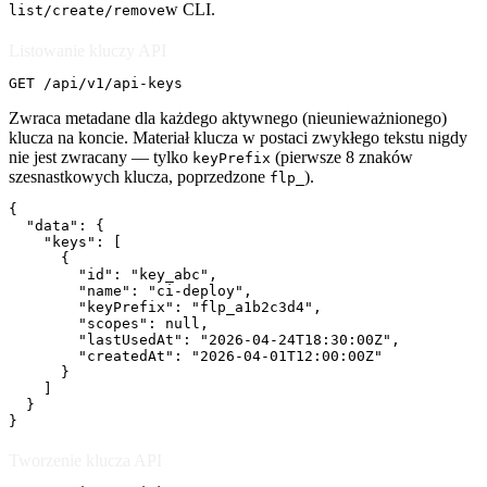
w CLI.
list/create/remove
Listowanie kluczy API
GET /api/v1/api-keys
Zwraca metadane dla każdego aktywnego (nieunieważnionego)
klucza na koncie. Materiał klucza w postaci zwykłego tekstu nigdy
nie jest zwracany — tylko
(pierwsze 8 znaków
keyPrefix
szesnastkowych klucza, poprzedzone
).
flp_
{

  "data": {

    "keys": [

      {

        "id": "key_abc",

        "name": "ci-deploy",

        "keyPrefix": "flp_a1b2c3d4",

        "scopes": null,

        "lastUsedAt": "2026-04-24T18:30:00Z",

        "createdAt": "2026-04-01T12:00:00Z"

      }

    ]

  }

}
Tworzenie klucza API