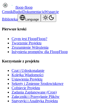
floop
·
floop
Cennik
Buduj
Dokumentacja
Wsparcie
Biblioteka
Language
Pierwsze kroki
Czym jest FloopFloop?
Tworzenie Projektu
Zrozumienie Wdrożenia
Inżynieria promptów dla FloopFloop
Korzystanie z projektu
Czat i Udoskonalanie
Kolejka Wiadomości
Ustawienia Projektu
Sekrety i Zmienne Środowiskowe
Cofnięcie Projektu
Zadania Zaplanowane (Cron)
Załączniki i Przesyłanie Plików
Statystyki i Analityka Projektu