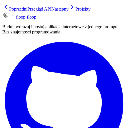
Poprzedni
Przegląd API
Następny
Projekty
floop
·
floop
Buduj, wdrażaj i hostuj aplikacje internetowe z jednego promptu.
Bez znajomości programowania.