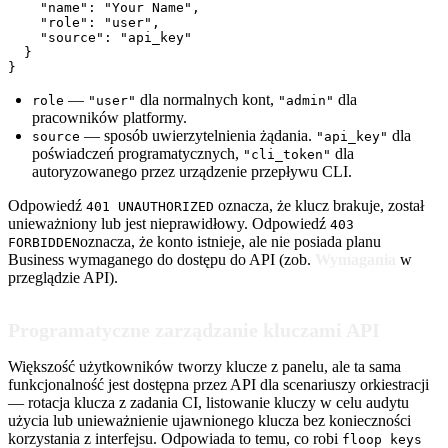
    "name": "Your Name",

    "role": "user",

    "source": "api_key"

  }

}
—
dla normalnych kont,
dla
role
"user"
"admin"
pracowników platformy.
— sposób uwierzytelnienia żądania.
dla
source
"api_key"
poświadczeń programatycznych,
dla
"cli_token"
autoryzowanego przez urządzenie przepływu CLI.
Odpowiedź
oznacza, że klucz brakuje, został
401 UNAUTHORIZED
unieważniony lub jest nieprawidłowy. Odpowiedź
403
oznacza, że konto istnieje, ale nie posiada planu
FORBIDDEN
Business wymaganego do dostępu do API (zob.
Wymagania
w
przeglądzie API).
Programatyczne zarządzanie kluczami API
Większość użytkowników tworzy klucze z panelu, ale ta sama
funkcjonalność jest dostępna przez API dla scenariuszy orkiestracji
— rotacja klucza z zadania CI, listowanie kluczy w celu audytu
użycia lub unieważnienie ujawnionego klucza bez konieczności
korzystania z interfejsu. Odpowiada to temu, co robi
floop keys