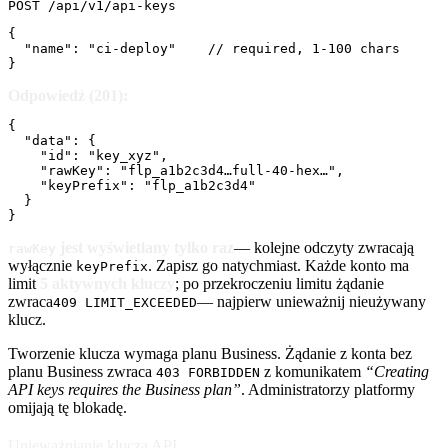
POST /api/v1/api-keys
{

  "name": "ci-deploy"    // required, 1-100 chars

}
Odpowiedź (201):
{

  "data": {

    "id": "key_xyz",

    "rawKey": "flp_a1b2c3d4…full-40-hex…",

    "keyPrefix": "flp_a1b2c3d4"

  }

}
jest wyświetlany tylko raz
— kolejne odczyty zwracają
rawKey
wyłącznie
. Zapisz go natychmiast. Każde konto ma
keyPrefix
limit
5 aktywnych kluczy
; po przekroczeniu limitu żądanie
zwraca
— najpierw unieważnij nieużywany
409 LIMIT_EXCEEDED
klucz.
Tworzenie klucza wymaga planu Business. Żądanie z konta bez
planu Business zwraca
z komunikatem
“Creating
403 FORBIDDEN
API keys requires the Business plan”
. Administratorzy platformy
omijają tę blokadę.
Unieważnianie klucza API