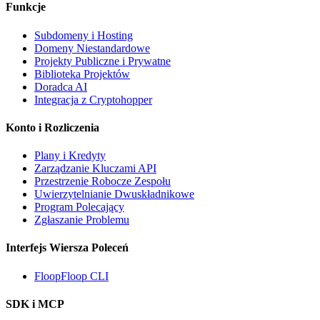
Funkcje
Subdomeny i Hosting
Domeny Niestandardowe
Projekty Publiczne i Prywatne
Biblioteka Projektów
Doradca AI
Integracja z Cryptohopper
Konto i Rozliczenia
Plany i Kredyty
Zarządzanie Kluczami API
Przestrzenie Robocze Zespołu
Uwierzytelnianie Dwuskładnikowe
Program Polecający
Zgłaszanie Problemu
Interfejs Wiersza Poleceń
FloopFloop CLI
SDK i MCP