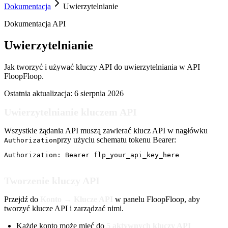
Dokumentacja
Uwierzytelnianie
Dokumentacja API
Uwierzytelnianie
Jak tworzyć i używać kluczy API do uwierzytelniania w API
FloopFloop.
Ostatnia aktualizacja:
6 sierpnia 2026
Uwierzytelnianie kluczem API
Wszystkie żądania API muszą zawierać klucz API w nagłówku
przy użyciu schematu tokenu Bearer:
Authorization
Authorization: Bearer flp_your_api_key_here
Tworzenie kluczy API
Przejdź do
Konto → Klucze API
w panelu FloopFloop, aby
tworzyć klucze API i zarządzać nimi.
Każde konto może mieć do
5 aktywnych kluczy API