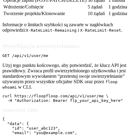
Operacje zapisu (POST/PATCH/DELETE)
30 żądań
1 minuta
Wdrożenie/Cofnięcie
5 żądań
1 godzina
Tworzenie projektu/Klonowanie
10 żądań
1 godzina
Informacje o limitach szybkości są zawarte w nagłówkach
odpowiedzi:
i
.
X-RateLimit-Remaining
X-RateLimit-Reset
Weryfikacja uwierzytelniania
GET /api/v1/user/me
Użyj tego punktu końcowego, aby potwierdzić, że klucz API jest
prawidłowy. Zwraca profil uwierzytelnionego użytkownika i jest
standardowym wywołaniem “przetestuj swoje uwierzytelnianie”
używanym przez wszystkie oficjalne SDK oraz przez
floop
w CLI.
whoami
curl https://floopfloop.com/api/v1/user/me \

  -H "Authorization: Bearer flp_your_api_key_here"
Odpowiedź (200):
{

  "data": {

    "id": "user_abc123",

    "email": "you@example.com",
