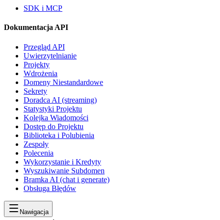
SDK i MCP
Dokumentacja API
Przegląd API
Uwierzytelnianie
Projekty
Wdrożenia
Domeny Niestandardowe
Sekrety
Doradca AI (streaming)
Statystyki Projektu
Kolejka Wiadomości
Dostęp do Projektu
Biblioteka i Polubienia
Zespoły
Polecenia
Wykorzystanie i Kredyty
Wyszukiwanie Subdomen
Bramka AI (chat i generate)
Obsługa Błędów
Nawigacja