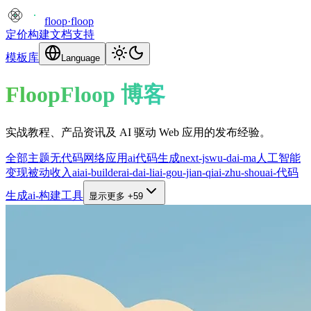
floop
·
floop
定价
构建
文档
支持
模板库
Language
FloopFloop 博客
实战教程、产品资讯及 AI 驱动 Web 应用的发布经验。
全部主题
无代码
网络应用
ai代码生成
next-js
wu-dai-ma
人工智能
变现
被动收入
ai
ai-builder
ai-dai-li
ai-gou-jian-qi
ai-zhu-shou
ai-代码
生成
ai-构建工具
显示更多 +59