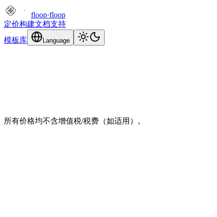
floop
·
floop
定价
构建
文档
支持
模板库
Language
所有价格均不含增值税/税费（如适用）。
1 个项目
1 次构建 + 3 次优化