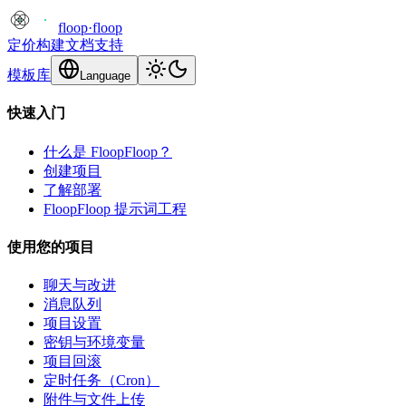
floop
·
floop
定价
构建
文档
支持
模板库
Language
快速入门
什么是 FloopFloop？
创建项目
了解部署
FloopFloop 提示词工程
使用您的项目
聊天与改进
消息队列
项目设置
密钥与环境变量
项目回滚
定时任务（Cron）
附件与文件上传