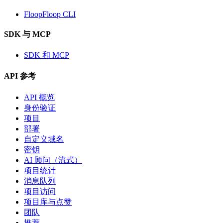
FloopFloop CLI
SDK 与 MCP
SDK 和 MCP
API 参考
API 概览
身份验证
项目
部署
自定义域名
密钥
AI 顾问（流式）
项目统计
消息队列
项目访问
项目库与点赞
团队
推荐