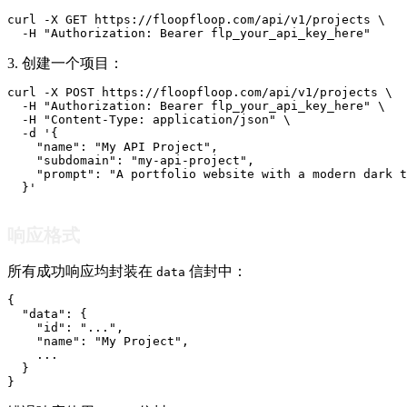
curl -X GET https://floopfloop.com/api/v1/projects \

  -H "Authorization: Bearer flp_your_api_key_here"
3. 创建一个项目：
curl -X POST https://floopfloop.com/api/v1/projects \

  -H "Authorization: Bearer flp_your_api_key_here" \

  -H "Content-Type: application/json" \

  -d '{

    "name": "My API Project",

    "subdomain": "my-api-project",

    "prompt": "A portfolio website with a modern dark t
  }'
响应格式
所有成功响应均封装在
信封中：
data
{

  "data": {

    "id": "...",

    "name": "My Project",

    ...

  }

}