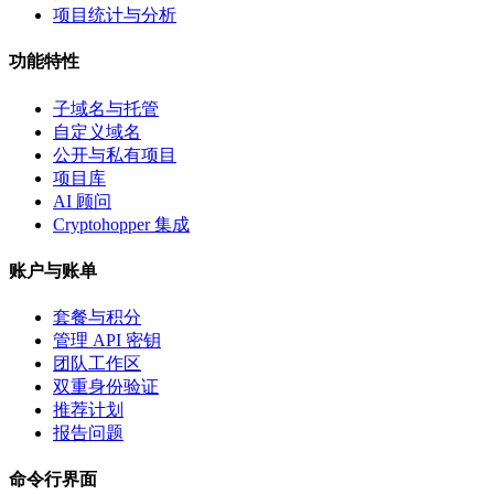
项目统计与分析
功能特性
子域名与托管
自定义域名
公开与私有项目
项目库
AI 顾问
Cryptohopper 集成
账户与账单
套餐与积分
管理 API 密钥
团队工作区
双重身份验证
推荐计划
报告问题
命令行界面