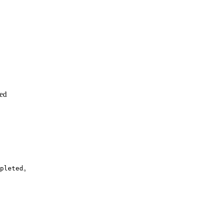
ed
。
pleted