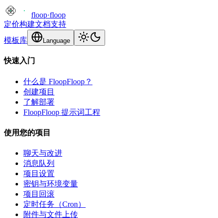
floop
·
floop
定价
构建
文档
支持
模板库
Language
快速入门
什么是 FloopFloop？
创建项目
了解部署
FloopFloop 提示词工程
使用您的项目
聊天与改进
消息队列
项目设置
密钥与环境变量
项目回滚
定时任务（Cron）
附件与文件上传