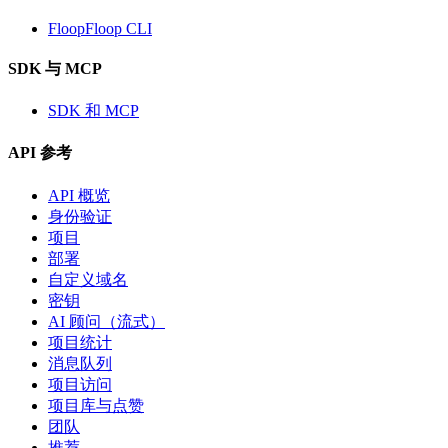
FloopFloop CLI
SDK 与 MCP
SDK 和 MCP
API 参考
API 概览
身份验证
项目
部署
自定义域名
密钥
AI 顾问（流式）
项目统计
消息队列
项目访问
项目库与点赞
团队
推荐