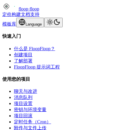
floop
·
floop
定价
构建
文档
支持
模板库
Language
快速入门
什么是 FloopFloop？
创建项目
了解部署
FloopFloop 提示词工程
使用您的项目
聊天与改进
消息队列
项目设置
密钥与环境变量
项目回滚
定时任务（Cron）
附件与文件上传