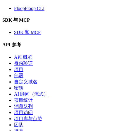
FloopFloop CLI
SDK 与 MCP
SDK 和 MCP
API 参考
API 概览
身份验证
项目
部署
自定义域名
密钥
AI 顾问（流式）
项目统计
消息队列
项目访问
项目库与点赞
团队
推荐