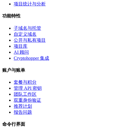
项目统计与分析
功能特性
子域名与托管
自定义域名
公开与私有项目
项目库
AI 顾问
Cryptohopper 集成
账户与账单
套餐与积分
管理 API 密钥
团队工作区
双重身份验证
推荐计划
报告问题
命令行界面