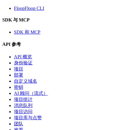
FloopFloop CLI
SDK 与 MCP
SDK 和 MCP
API 参考
API 概览
身份验证
项目
部署
自定义域名
密钥
AI 顾问（流式）
项目统计
消息队列
项目访问
项目库与点赞
团队
推荐