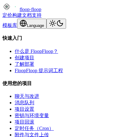
floop
·
floop
定价
构建
文档
支持
模板库
Language
快速入门
什么是 FloopFloop？
创建项目
了解部署
FloopFloop 提示词工程
使用您的项目
聊天与改进
消息队列
项目设置
密钥与环境变量
项目回滚
定时任务（Cron）
附件与文件上传