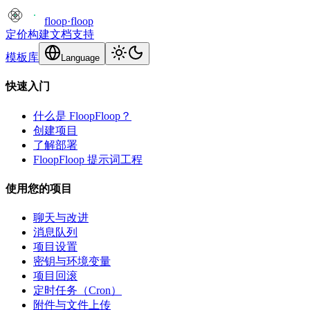
floop
·
floop
定价
构建
文档
支持
模板库
Language
快速入门
什么是 FloopFloop？
创建项目
了解部署
FloopFloop 提示词工程
使用您的项目
聊天与改进
消息队列
项目设置
密钥与环境变量
项目回滚
定时任务（Cron）
附件与文件上传