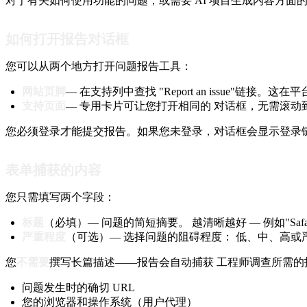
对于有关如何使用功能的问题，或需要 AI 项目生成内容方面的
如何打开报告对话框
您可以从两个地方打开问题报告工具：
网站页脚
— 在支持列中查找 "Report an issue"链接
支持页面
— 专用卡片可让您打开相同的 对话框，无需滚动
您必须登录才能提交报告。如果您未登录，对话框会显示登录链
表单捕获的内容
您只需填写两个字段：
标题
（必填）— 问题的简短摘要。 越清晰越好 — 例如"Saf
严重程度
（可选）— 选择问题的阻碍程度： 低、中、高
您
不需要
撰写长篇描述——报告会自动捕获 工程师调查所需的
问题发生时的确切 URL
您的浏览器和操作系统（用户代理）