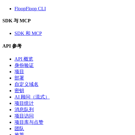
FloopFloop CLI
SDK 与 MCP
SDK 和 MCP
API 参考
API 概览
身份验证
项目
部署
自定义域名
密钥
AI 顾问（流式）
项目统计
消息队列
项目访问
项目库与点赞
团队
推荐