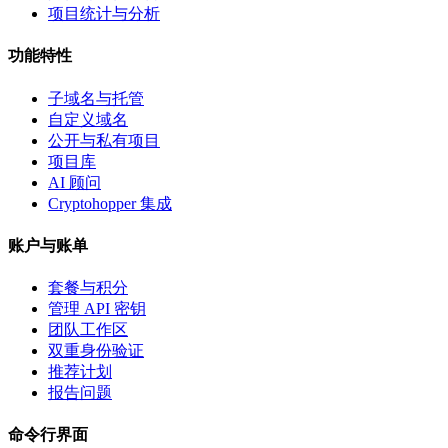
项目统计与分析
功能特性
子域名与托管
自定义域名
公开与私有项目
项目库
AI 顾问
Cryptohopper 集成
账户与账单
套餐与积分
管理 API 密钥
团队工作区
双重身份验证
推荐计划
报告问题
命令行界面