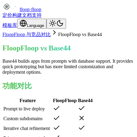
floop
·
floop
定价
构建
文档
支持
模板库
Language
FloopFloop 与竞品对比
FloopFloop vs
Base44
FloopFloop vs
Base44
Base44 builds apps from prompts with database support. It provides
quick prototyping but has more limited customization and
deployment options.
功能对比
Feature
FloopFloop
Base44
Prompt to live deploy
Custom subdomains
Iterative chat refinement