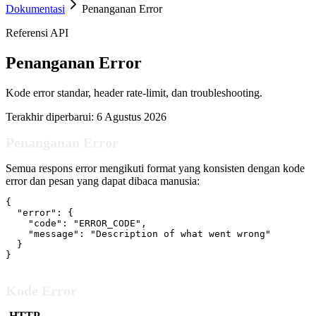
Dokumentasi
Penanganan Error
Referensi API
Penanganan Error
Kode error standar, header rate-limit, dan troubleshooting.
Terakhir diperbarui:
6 Agustus 2026
Penanganan Error
Semua respons error mengikuti format yang konsisten dengan kode
error dan pesan yang dapat dibaca manusia:
{

  "error": {

    "code": "ERROR_CODE",

    "message": "Description of what went wrong"

  }

}
Kode Error
HTTP