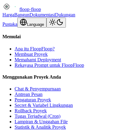
floop
·
floop
Harga
Bangun
Dokumentasi
Dukungan
Pustaka
Language
Memulai
Apa itu FloopFloop?
Membuat Proyek
Memahami Deployment
Rekayasa Prompt untuk FloopFloop
Menggunakan Proyek Anda
Chat & Penyempurnaan
Antrean Pesan
Pengaturan Proyek
Secret & Variabel Lingkungan
Rollback Proyek
Tugas Terjadwal (Cron)
Lampiran & Unggahan File
Statistik & Analitik Proyek