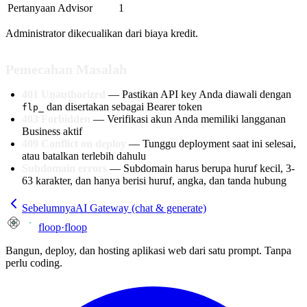
Pertanyaan Advisor
1
Administrator dikecualikan dari biaya kredit.
Pemecahan Masalah
401 Unauthorized
— Pastikan API key Anda diawali dengan
dan disertakan sebagai Bearer token
flp_
403 Forbidden
— Verifikasi akun Anda memiliki langganan
Business aktif
409 Conflict on deploy
— Tunggu deployment saat ini selesai,
atau batalkan terlebih dahulu
Subdomain errors
— Subdomain harus berupa huruf kecil, 3-
63 karakter, dan hanya berisi huruf, angka, dan tanda hubung
Sebelumnya
AI Gateway (chat & generate)
floop
·
floop
Bangun, deploy, dan hosting aplikasi web dari satu prompt. Tanpa
perlu coding.