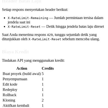
Header Batas Laju
Setiap respons menyertakan header berikut:
— Jumlah permintaan tersisa dalam
X-RateLimit-Remaining
jendela saat ini
— Detik hingga jendela batas laju direset
X-RateLimit-Reset
Saat Anda menerima respons
, tunggu sejumlah detik yang
429
ditunjukkan oleh
sebelum mencoba ulang.
X-RateLimit-Reset
Biaya Kredit
Tindakan API yang menggunakan kredit:
Action
Credits
Buat proyek (build awal)
5
Penyempurnaan
1
Edit kode
1
Redeploy
1
Rollback
1
Kloning
2
Aktifkan kembali
1