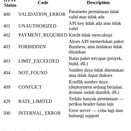
Code
Description
Status
Parameter permintaan tidak
400
VALIDATION_ERROR
valid atau tidak ada
API key tidak ada atau tidak
401
UNAUTHORIZED
valid
402
PAYMENT_REQUIRED
Kredit tidak mencukupi
Akses API memerlukan paket
403
FORBIDDEN
Business, atau tindakan tidak
diizinkan
Batas paket tercapai (proyek,
403
LIMIT_EXCEEDED
build, dll.)
Sumber daya tidak ditemukan
404
NOT_FOUND
atau tidak dapat diakses
Konflik sumber daya
409
CONFLICT
(deployment sedang berjalan,
domain sudah diambil, dll.)
Terlalu banyak permintaan —
429
RATE_LIMITED
periksa header batas laju
Error server — coba lagi atau
500
INTERNAL_ERROR
hubungi support