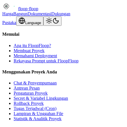
floop
·
floop
Harga
Bangun
Dokumentasi
Dukungan
Pustaka
Language
Memulai
Apa itu FloopFloop?
Membuat Proyek
Memahami Deployment
Rekayasa Prompt untuk FloopFloop
Menggunakan Proyek Anda
Chat & Penyempurnaan
Antrean Pesan
Pengaturan Proyek
Secret & Variabel Lingkungan
Rollback Proyek
Tugas Terjadwal (Cron)
Lampiran & Unggahan File
Statistik & Analitik Proyek