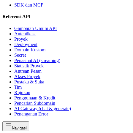
SDK dan MCP
Referensi API
Gambaran Umum API
Autentikasi
Proyek
Deployment
Domain Kustom
Secret
Penasihat AI (streaming)
Statistik Proyek
Antrean Pesan
Akses Proyek
Pustaka & Suka
Tim
Rujukan
Penggunaan & Kredit
Pencarian Subdomain
AI Gateway (chat & generate)
Penanganan Error
Navigasi