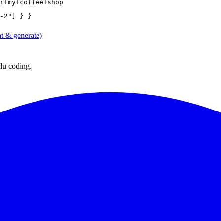
r+my+coffee+shop
-2"] } }
t & generate)
lu coding.