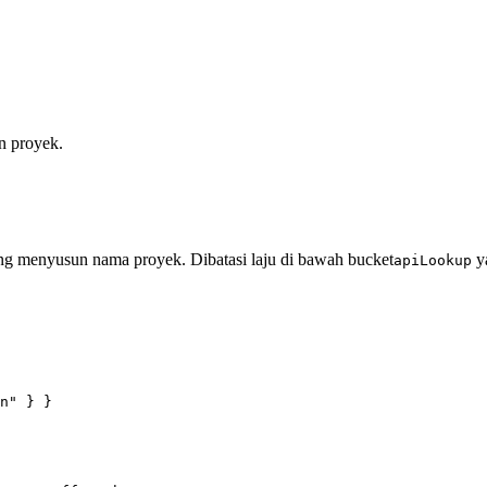
n proyek.
ng menyusun nama proyek. Dibatasi laju di bawah bucket
ya
apiLookup
n" } }