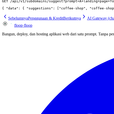
GET /api/v1/subdomains/suggest?prompt=A+landing+page+fo
{ "data": { "suggestions": ["coffee-shop", "coffee-shop
Sebelumnya
Penggunaan & Kredit
Berikutnya
AI Gateway (cha
floop
·
floop
Bangun, deploy, dan hosting aplikasi web dari satu prompt. Tanpa per