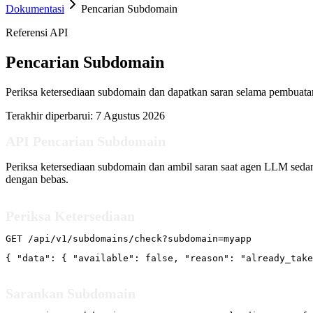
Dokumentasi
Pencarian Subdomain
Referensi API
Pencarian Subdomain
Periksa ketersediaan subdomain dan dapatkan saran selama pembuata
Terakhir diperbarui:
7 Agustus 2026
API Pencarian Subdomain
Periksa ketersediaan subdomain dan ambil saran saat agen LLM seda
dengan bebas.
Periksa Ketersediaan
GET /api/v1/subdomains/check?subdomain=myapp
{ "data": { "available": false, "reason": "already_take
Sarankan Subdomain