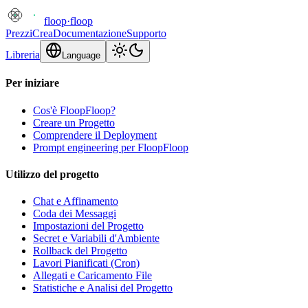
floop
·
floop
Prezzi
Crea
Documentazione
Supporto
Libreria
Language
Per iniziare
Cos'è FloopFloop?
Creare un Progetto
Comprendere il Deployment
Prompt engineering per FloopFloop
Utilizzo del progetto
Chat e Affinamento
Coda dei Messaggi
Impostazioni del Progetto
Secret e Variabili d'Ambiente
Rollback del Progetto
Lavori Pianificati (Cron)
Allegati e Caricamento File
Statistiche e Analisi del Progetto