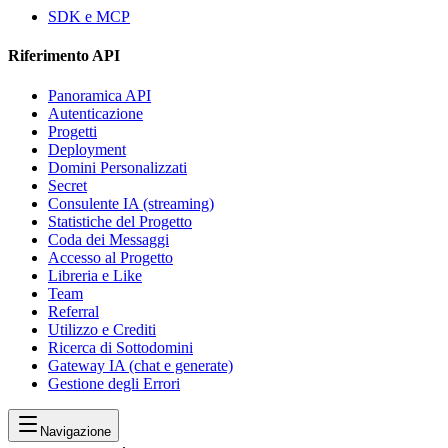
SDK e MCP
Riferimento API
Panoramica API
Autenticazione
Progetti
Deployment
Domini Personalizzati
Secret
Consulente IA (streaming)
Statistiche del Progetto
Coda dei Messaggi
Accesso al Progetto
Libreria e Like
Team
Referral
Utilizzo e Crediti
Ricerca di Sottodomini
Gateway IA (chat e generate)
Gestione degli Errori
Navigazione