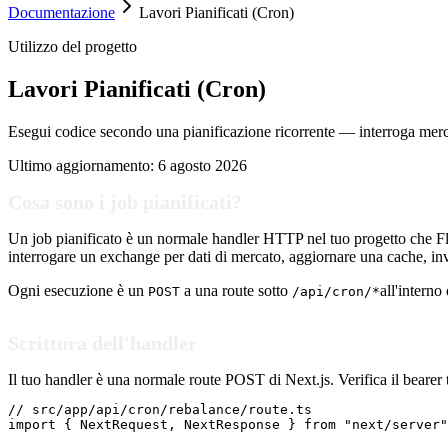
Documentazione
Lavori Pianificati (Cron)
Utilizzo del progetto
Lavori Pianificati (Cron)
Esegui codice secondo una pianificazione ricorrente — interroga merca
Ultimo aggiornamento:
6 agosto 2026
Cosa sono i job pianificati?
Un job pianificato è un normale handler HTTP nel tuo progetto che Fl
interrogare un exchange per dati di mercato, aggiornare una cache, invi
Ogni esecuzione è un
a una route sotto
all'interno
POST
/api/cron/*
Scrittura dell'handler
Il tuo handler è una normale route POST di Next.js. Verifica il bearer
// src/app/api/cron/rebalance/route.ts

import { NextRequest, NextResponse } from "next/server"