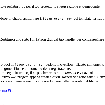
 e registra i job per il tuo progetto. La registrazione è idempotente — r
Floop in chat di aggiornare il
del template; la nuov
floop.crons.json
 Restituisci uno stato HTTP non-2xx dal tuo handler per contrassegnare 
10 voci in
vedono il overflow rifiutato al momento d
floop.crons.json
engono rifiutate al momento della registrazione.
 impiega più tempo, il dispatcher registra un
timeout
e va avanti.
 attivo — i progetti appena creati e quelli sospesi vengono saltati sile
zione mantiene le esecuzioni cron lontane dalle tue route pubbliche.
ento File