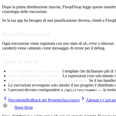
Dopo la prima distribuzione riuscita, FloopFloop legge questo manifesto
cronologia delle esecuzioni.
Se la tua app ha bisogno di una pianificazione diversa, chiedi a Floop
Stato delle esecuzioni
Ogni esecuzione viene registrata con uno stato di
ok
,
error
o
timeout
.
caratteri) viene catturato come messaggio di errore per il debug.
Limiti & vincoli
10 job pianificati per progetto.
I template che dichiarano più di 
Intervallo minimo di 1 minuto.
Le espressioni cron sub-minuto v
Timeout di fetch di 30 secondi per esecuzione.
Se il tuo handler
Le esecuzioni avvengono solo mentre il tuo progetto è distribuito e
I percorsi devono corrispondere a
— la restri
/api/cron/<name>
Precedente
Rollback del Progetto
Successivo
Allegati e Caricam
floop
·
floop