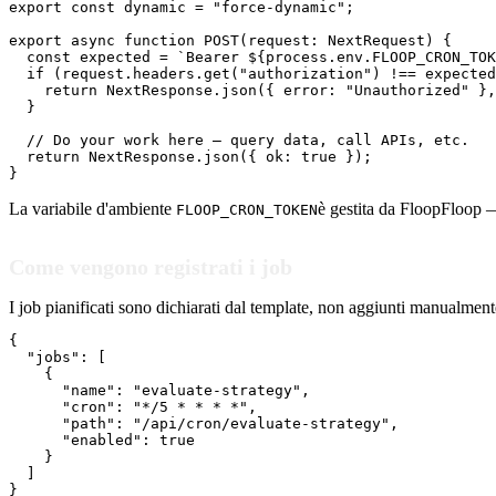
export const dynamic = "force-dynamic";

export async function POST(request: NextRequest) {

  const expected = `Bearer ${process.env.FLOOP_CRON_TOK
  if (request.headers.get("authorization") !== expected
    return NextResponse.json({ error: "Unauthorized" },
  }

  // Do your work here — query data, call APIs, etc.

  return NextResponse.json({ ok: true });

}
La variabile d'ambiente
è gestita da FloopFloop —
FLOOP_CRON_TOKEN
Come vengono registrati i job
I job pianificati sono dichiarati dal template, non aggiunti manualmen
{

  "jobs": [

    {

      "name": "evaluate-strategy",

      "cron": "*/5 * * * *",

      "path": "/api/cron/evaluate-strategy",

      "enabled": true

    }

  ]

}