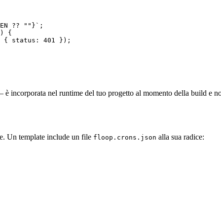
EN ?? ""}`;

) {

 { status: 401 });

 è incorporata nel runtime del tuo progetto al momento della build e non
te. Un template include un file
alla sua radice:
floop.crons.json