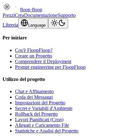
floop
·
floop
Prezzi
Crea
Documentazione
Supporto
Libreria
Language
Per iniziare
Cos'è FloopFloop?
Creare un Progetto
Comprendere il Deployment
Prompt engineering per FloopFloop
Utilizzo del progetto
Chat e Affinamento
Coda dei Messaggi
Impostazioni del Progetto
Secret e Variabili d'Ambiente
Rollback del Progetto
Lavori Pianificati (Cron)
Allegati e Caricamento File
Statistiche e Analisi del Progetto