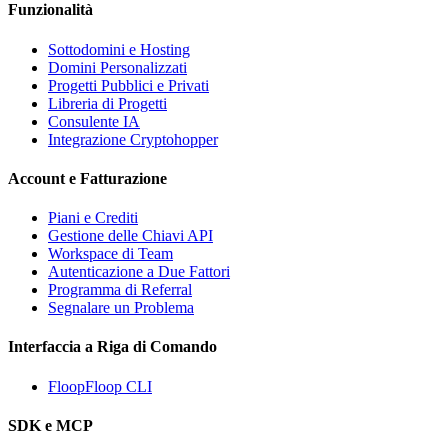
Funzionalità
Sottodomini e Hosting
Domini Personalizzati
Progetti Pubblici e Privati
Libreria di Progetti
Consulente IA
Integrazione Cryptohopper
Account e Fatturazione
Piani e Crediti
Gestione delle Chiavi API
Workspace di Team
Autenticazione a Due Fattori
Programma di Referral
Segnalare un Problema
Interfaccia a Riga di Comando
FloopFloop CLI
SDK e MCP