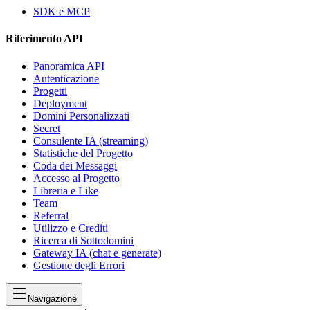
SDK e MCP
Riferimento API
Panoramica API
Autenticazione
Progetti
Deployment
Domini Personalizzati
Secret
Consulente IA (streaming)
Statistiche del Progetto
Coda dei Messaggi
Accesso al Progetto
Libreria e Like
Team
Referral
Utilizzo e Crediti
Ricerca di Sottodomini
Gateway IA (chat e generate)
Gestione degli Errori
Navigazione