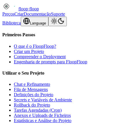
floop
·
floop
Preços
Criar
Documentação
Suporte
Biblioteca
Language
Primeiros Passos
O que é o FloopFloop?
Criar um Projeto
Compreender o Deployment
Engenharia de prompts para FloopFloop
Utilizar o Seu Projeto
Chat e Refinamento
Fila de Mensagens
Definições do Projeto
Secrets e Variáveis de Ambiente
Rollback do Projeto
Tarefas Agendadas (Cron)
Anexos e Uploads de Ficheiros
Estatísticas e Análise do Projeto