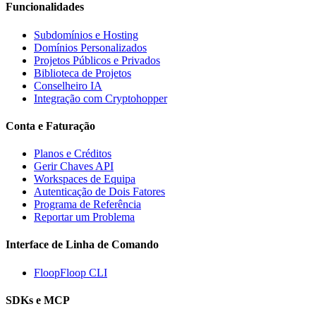
Funcionalidades
Subdomínios e Hosting
Domínios Personalizados
Projetos Públicos e Privados
Biblioteca de Projetos
Conselheiro IA
Integração com Cryptohopper
Conta e Faturação
Planos e Créditos
Gerir Chaves API
Workspaces de Equipa
Autenticação de Dois Fatores
Programa de Referência
Reportar um Problema
Interface de Linha de Comando
FloopFloop CLI
SDKs e MCP