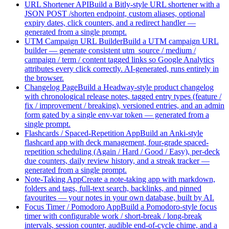
URL Shortener API
Build a Bitly-style URL shortener with a
JSON POST /shorten endpoint, custom aliases, optional
expiry dates, click counters, and a redirect handler —
generated from a single prompt.
UTM Campaign URL Builder
Build a UTM campaign URL
builder — generate consistent utm_source / medium /
campaign / term / content tagged links so Google Analytics
attributes every click correctly. AI-generated, runs entirely in
the browser.
Changelog Page
Build a Headway-style product changelog
with chronological release notes, tagged entry types (feature /
fix / improvement / breaking), versioned entries, and an admin
form gated by a single env-var token — generated from a
single prompt.
Flashcards / Spaced-Repetition App
Build an Anki-style
flashcard app with deck management, four-grade spaced-
repetition scheduling (Again / Hard / Good / Easy), per-deck
due counters, daily review history, and a streak tracker —
generated from a single prompt.
Note-Taking App
Create a note-taking app with markdown,
folders and tags, full-text search, backlinks, and pinned
favourites — your notes in your own database, built by AI.
Focus Timer / Pomodoro App
Build a Pomodoro-style focus
timer with configurable work / short-break / long-break
intervals, session counter, audible end-of-cycle chime, and a