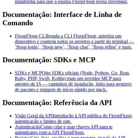
plataforma para que a equipa FloopFloop possa investigar.
Documentação: Interface de Linha de
Comando
FloopFloop CLI
Instala a CLI FloopFloop, autoriza um
dispositivo e controla todos os projetos a partir do terminal —
`floop login`, `floop new`, `floop chat`, `floop refine` e mais.
Documentação: SDKs e MCP
SDKs e MCP
Oito SDKs oficiais (Node, Python, Go, Rust,
Ruby, PHP, Swift, Kotlin) mais um servidor MCP para
agentes de IA — caminhos de instalação, links para gestores
de pacotes e snippets de início rápido por stack.
Documentação: Referência da API
Visão Geral da API
Introdução à API pública do FloopFloop,
autenticação e limites de rate.
Autenticação
Como criar e usar chaves API para te
autenticares com a API FloopFloop.
Projetos
Cria, lista, atualiza e gere projetos através da API.