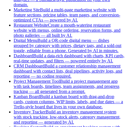
domain.
Marketing Site
Build a multi-page marketing website with
feature sections, pricing tables, team pages, and conversion-
optimized CTAs — powered by AI.
Restaurant Website
Create a mouth-watering restaurant
website with menus, online ordering, reservation forms, and
photo galleries — all built by AI.
Digital Menu
Build a QR-code digital menu — dishes
grouped by category with prices, dietary tags, and a sold-out
toggle, editable from a phone. Generated by AI in minutes.
Dashboard
Build a data-rich dashboard with charts, KPI cards,
real-time updates, and filters — powered entirely by AI.
CRM Dashboard
Build a customer relationship management
dashboard with contact lists, deal pipelines, activity logs, and
reporting — no coding required.
Project Management Tool
Build a project management app
with task boards, timelines, team assignments, and progress
tracking — all generated from a prompt.
Kanban Board
Build a kanban board with drag-and-drop
cards, custom columns, WIP limits, labels, and due dates — a
Trello-style board that lives in your own database.
Inventory Tracker
Build an inventory management system
with stock tracking, low-stock alerts, category management,
and reporting — generated by AI.