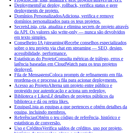
Deployments
Faz deploy, rollback, verifica status e gere
deployments de projeto.
Domínios Personalizados
Adiciona, verifica e remove
domínios personalizados para os teus projetos.
Secrets
Lista, cria, atualiza e elimina secrets de projeto através
da API. Os valores são write-only — nunca são devolvidos
em texto simples.
Conselheiro IA (streaming)
Recebe conselhos especializados
sobre o teu projeto via chat em streaming — SEO, design,
acessibilidade, performance.
Estatísticas do Projeto
Consulta métricas de tráfego, erros e
latência baseadas em CloudWatch para os teus projetos
deployed.
Fila de Mensagens
Coloca prompts de refinamento em fila,
reordena-os e processa a fila para acionar deployments.
Acesso ao Projeto
Alterna um projeto entre público e
protegido por autenticação e aciona um redeploy.
Biblioteca e Likes
Lê detalhes de projetos públicos da
biblioteca e dá ou retira likes.
Equipas
Lista as equipas a que pertences e obtém detalhes da
equipa, incluindo membros.
Referências
Obtém o teu código de referência, histórico e
estatísticas de conversão.
Uso e Créditos
Verifica saldos de créditos, uso por projeto,