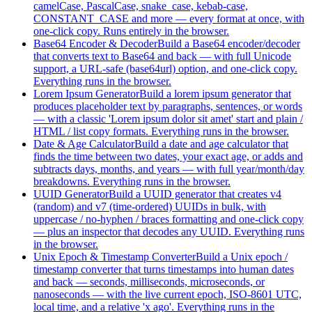
camelCase, PascalCase, snake_case, kebab-case,
CONSTANT_CASE and more — every format at once, with
one-click copy. Runs entirely in the browser.
Base64 Encoder & Decoder
Build a Base64 encoder/decoder
that converts text to Base64 and back — with full Unicode
support, a URL-safe (base64url) option, and one-click copy.
Everything runs in the browser.
Lorem Ipsum Generator
Build a lorem ipsum generator that
produces placeholder text by paragraphs, sentences, or words
— with a classic 'Lorem ipsum dolor sit amet' start and plain /
HTML / list copy formats. Everything runs in the browser.
Date & Age Calculator
Build a date and age calculator that
finds the time between two dates, your exact age, or adds and
subtracts days, months, and years — with full year/month/day
breakdowns. Everything runs in the browser.
UUID Generator
Build a UUID generator that creates v4
(random) and v7 (time-ordered) UUIDs in bulk, with
uppercase / no-hyphen / braces formatting and one-click copy
— plus an inspector that decodes any UUID. Everything runs
in the browser.
Unix Epoch & Timestamp Converter
Build a Unix epoch /
timestamp converter that turns timestamps into human dates
and back — seconds, milliseconds, microseconds, or
nanoseconds — with the live current epoch, ISO-8601 UTC,
local time, and a relative 'x ago'. Everything runs in the