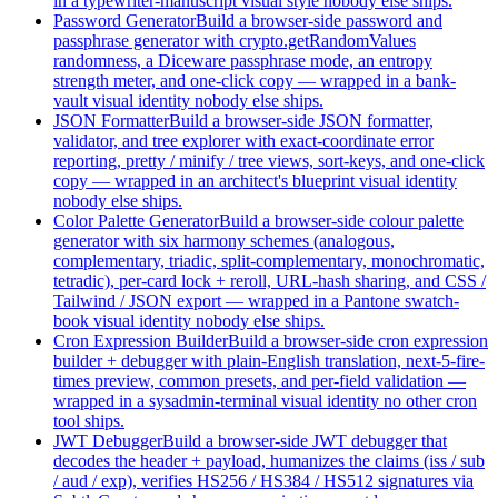
in a typewriter-manuscript visual style nobody else ships.
Password Generator
Build a browser-side password and
passphrase generator with crypto.getRandomValues
randomness, a Diceware passphrase mode, an entropy
strength meter, and one-click copy — wrapped in a bank-
vault visual identity nobody else ships.
JSON Formatter
Build a browser-side JSON formatter,
validator, and tree explorer with exact-coordinate error
reporting, pretty / minify / tree views, sort-keys, and one-click
copy — wrapped in an architect's blueprint visual identity
nobody else ships.
Color Palette Generator
Build a browser-side colour palette
generator with six harmony schemes (analogous,
complementary, triadic, split-complementary, monochromatic,
tetradic), per-card lock + reroll, URL-hash sharing, and CSS /
Tailwind / JSON export — wrapped in a Pantone swatch-
book visual identity nobody else ships.
Cron Expression Builder
Build a browser-side cron expression
builder + debugger with plain-English translation, next-5-fire-
times preview, common presets, and per-field validation —
wrapped in a sysadmin-terminal visual identity no other cron
tool ships.
JWT Debugger
Build a browser-side JWT debugger that
decodes the header + payload, humanizes the claims (iss / sub
/ aud / exp), verifies HS256 / HS384 / HS512 signatures via