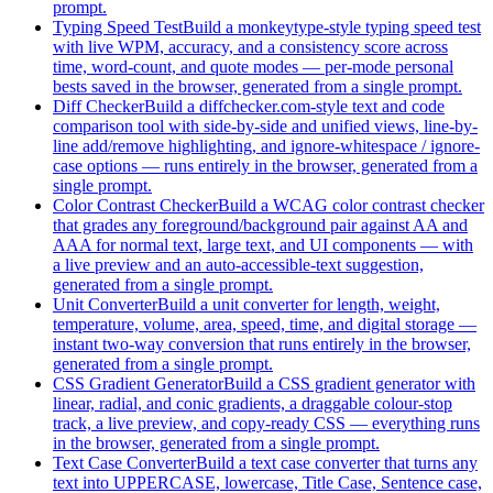
prompt.
Typing Speed Test
Build a monkeytype-style typing speed test
with live WPM, accuracy, and a consistency score across
time, word-count, and quote modes — per-mode personal
bests saved in the browser, generated from a single prompt.
Diff Checker
Build a diffchecker.com-style text and code
comparison tool with side-by-side and unified views, line-by-
line add/remove highlighting, and ignore-whitespace / ignore-
case options — runs entirely in the browser, generated from a
single prompt.
Color Contrast Checker
Build a WCAG color contrast checker
that grades any foreground/background pair against AA and
AAA for normal text, large text, and UI components — with
a live preview and an auto-accessible-text suggestion,
generated from a single prompt.
Unit Converter
Build a unit converter for length, weight,
temperature, volume, area, speed, time, and digital storage —
instant two-way conversion that runs entirely in the browser,
generated from a single prompt.
CSS Gradient Generator
Build a CSS gradient generator with
linear, radial, and conic gradients, a draggable colour-stop
track, a live preview, and copy-ready CSS — everything runs
in the browser, generated from a single prompt.
Text Case Converter
Build a text case converter that turns any
text into UPPERCASE, lowercase, Title Case, Sentence case,