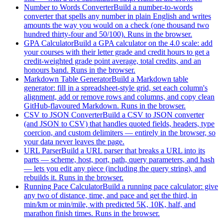
Number to Words Converter
Build a number-to-words
converter that spells any number in plain English and writes
amounts the way you would on a check (one thousand two
hundred thirty-four and 50/100). Runs in the browser.
GPA Calculator
Build a GPA calculator on the 4.0 scale: add
your courses with their letter grade and credit hours to get a
credit-weighted grade point average, total credits, and an
honours band. Runs in the browser.
Markdown Table Generator
Build a Markdown table
generator: fill in a spreadsheet-style grid, set each column's
alignment, add or remove rows and columns, and copy clean
GitHub-flavoured Markdown. Runs in the browser.
CSV to JSON Converter
Build a CSV to JSON converter
(and JSON to CSV) that handles quoted fields, headers, type
coercion, and custom delimiters — entirely in the browser, so
your data never leaves the page.
URL Parser
Build a URL parser that breaks a URL into its
parts — scheme, host, port, path, query parameters, and hash
— lets you edit any piece (including the query string), and
rebuilds it. Runs in the browser.
Running Pace Calculator
Build a running pace calculator: give
any two of distance, time, and pace and get the third, in
min/km or min/mile, with predicted 5K, 10K, half, and
marathon finish times. Runs in the browser.