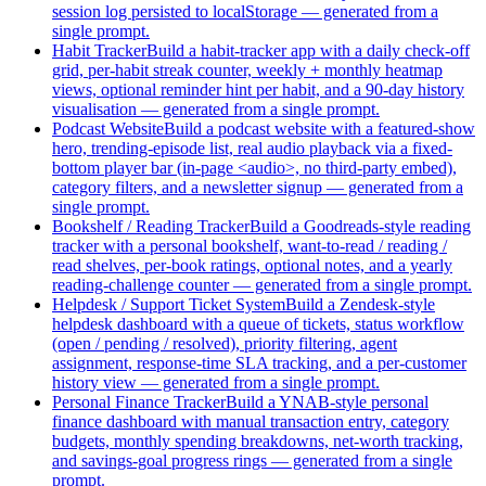
session log persisted to localStorage — generated from a
single prompt.
Habit Tracker
Build a habit-tracker app with a daily check-off
grid, per-habit streak counter, weekly + monthly heatmap
views, optional reminder hint per habit, and a 90-day history
visualisation — generated from a single prompt.
Podcast Website
Build a podcast website with a featured-show
hero, trending-episode list, real audio playback via a fixed-
bottom player bar (in-page <audio>, no third-party embed),
category filters, and a newsletter signup — generated from a
single prompt.
Bookshelf / Reading Tracker
Build a Goodreads-style reading
tracker with a personal bookshelf, want-to-read / reading /
read shelves, per-book ratings, optional notes, and a yearly
reading-challenge counter — generated from a single prompt.
Helpdesk / Support Ticket System
Build a Zendesk-style
helpdesk dashboard with a queue of tickets, status workflow
(open / pending / resolved), priority filtering, agent
assignment, response-time SLA tracking, and a per-customer
history view — generated from a single prompt.
Personal Finance Tracker
Build a YNAB-style personal
finance dashboard with manual transaction entry, category
budgets, monthly spending breakdowns, net-worth tracking,
and savings-goal progress rings — generated from a single
prompt.