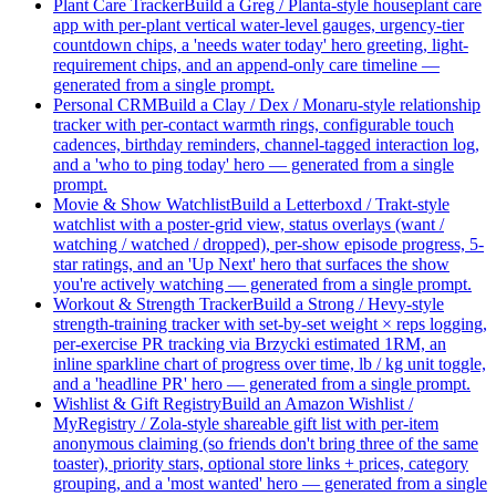
Plant Care Tracker
Build a Greg / Planta-style houseplant care
app with per-plant vertical water-level gauges, urgency-tier
countdown chips, a 'needs water today' hero greeting, light-
requirement chips, and an append-only care timeline —
generated from a single prompt.
Personal CRM
Build a Clay / Dex / Monaru-style relationship
tracker with per-contact warmth rings, configurable touch
cadences, birthday reminders, channel-tagged interaction log,
and a 'who to ping today' hero — generated from a single
prompt.
Movie & Show Watchlist
Build a Letterboxd / Trakt-style
watchlist with a poster-grid view, status overlays (want /
watching / watched / dropped), per-show episode progress, 5-
star ratings, and an 'Up Next' hero that surfaces the show
you're actively watching — generated from a single prompt.
Workout & Strength Tracker
Build a Strong / Hevy-style
strength-training tracker with set-by-set weight × reps logging,
per-exercise PR tracking via Brzycki estimated 1RM, an
inline sparkline chart of progress over time, lb / kg unit toggle,
and a 'headline PR' hero — generated from a single prompt.
Wishlist & Gift Registry
Build an Amazon Wishlist /
MyRegistry / Zola-style shareable gift list with per-item
anonymous claiming (so friends don't bring three of the same
toaster), priority stars, optional store links + prices, category
grouping, and a 'most wanted' hero — generated from a single