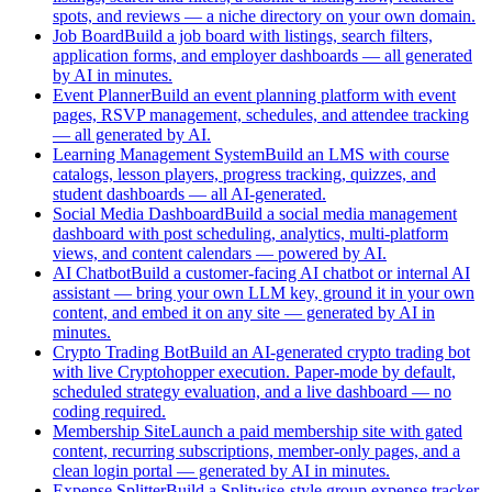
spots, and reviews — a niche directory on your own domain.
Job Board
Build a job board with listings, search filters,
application forms, and employer dashboards — all generated
by AI in minutes.
Event Planner
Build an event planning platform with event
pages, RSVP management, schedules, and attendee tracking
— all generated by AI.
Learning Management System
Build an LMS with course
catalogs, lesson players, progress tracking, quizzes, and
student dashboards — all AI-generated.
Social Media Dashboard
Build a social media management
dashboard with post scheduling, analytics, multi-platform
views, and content calendars — powered by AI.
AI Chatbot
Build a customer-facing AI chatbot or internal AI
assistant — bring your own LLM key, ground it in your own
content, and embed it on any site — generated by AI in
minutes.
Crypto Trading Bot
Build an AI-generated crypto trading bot
with live Cryptohopper execution. Paper-mode by default,
scheduled strategy evaluation, and a live dashboard — no
coding required.
Membership Site
Launch a paid membership site with gated
content, recurring subscriptions, member-only pages, and a
clean login portal — generated by AI in minutes.
Expense Splitter
Build a Splitwise-style group expense tracker