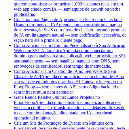
querem conquistar os primeiros 1.000 visitantes reais em um
web app criado com IA — sem equipe de growth ou verba
publicitária.
Construa uma Página de Apresentação SaaS com Checkout
Usando Prompts de IA
Aprenda como construir uma página
de apresentação SaaS com fluxo de checkout usando prompts
de IA em linguagem natural — sem codificação necessária, da
seção hero até o primeiro cliente pago.
Como Adicionar um Domínio Personalizado à Sua Aplicação
Web com SSL Automático
Aprenda como conectar um
domínio personalizado à sua aplicação web e provisionar SSL
automaticamente — sem batalhas manuais com DNS, sem
renovações de certificados, sem tempo de inatividade.
Como Adicionar um Chatbot de IA ao Seu Website Sem
Chaves de API
Aprenda como adicionar um chatbot de IA ao
seu website em minutos usando o AI Gateway integrado do
FloopFloop — sem chaves de API, sem código backend e
sem infraestrutura para gerenciar.
Gane Renda Passiva Online: Lance Projetos no
FloopFloop
Aprenda como construir e monetizar aplicações
web sem codificação, transformando suas ideias em fluxos de
receita com implantação alimentada por IA e overhead
operacional mínimo.
Crie um Site de Promoção de Evento em Minutos com
FloopFloop
Crie um site impressionante para casamento, festa