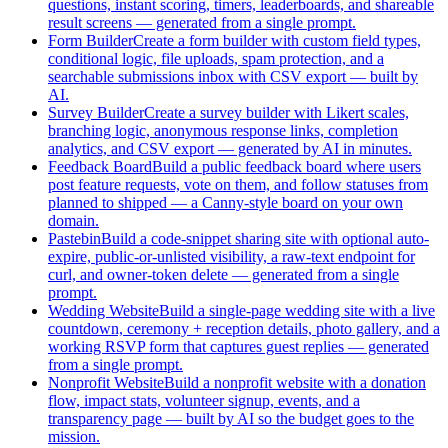
questions, instant scoring, timers, leaderboards, and shareable
result screens — generated from a single prompt.
Form Builder
Create a form builder with custom field types,
conditional logic, file uploads, spam protection, and a
searchable submissions inbox with CSV export — built by
AI.
Survey Builder
Create a survey builder with Likert scales,
branching logic, anonymous response links, completion
analytics, and CSV export — generated by AI in minutes.
Feedback Board
Build a public feedback board where users
post feature requests, vote on them, and follow statuses from
planned to shipped — a Canny-style board on your own
domain.
Pastebin
Build a code-snippet sharing site with optional auto-
expire, public-or-unlisted visibility, a raw-text endpoint for
curl, and owner-token delete — generated from a single
prompt.
Wedding Website
Build a single-page wedding site with a live
countdown, ceremony + reception details, photo gallery, and a
working RSVP form that captures guest replies — generated
from a single prompt.
Nonprofit Website
Build a nonprofit website with a donation
flow, impact stats, volunteer signup, events, and a
transparency page — built by AI so the budget goes to the
mission.