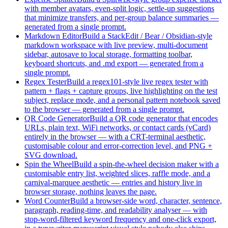
with member avatars, even-split logic, settle-up suggestions
that minimize transfers, and per-group balance summaries —
generated from a single prompt.
Markdown Editor
Build a StackEdit / Bear / Obsidian-style
markdown workspace with live preview, multi-document
sidebar, autosave to local storage, formatting toolbar,
keyboard shortcuts, and .md export — generated from a
single prompt.
Regex Tester
Build a regex101-style live regex tester with
pattern + flags + capture groups, live highlighting on the test
subject, replace mode, and a personal pattern notebook saved
to the browser — generated from a single prompt.
QR Code Generator
Build a QR code generator that encodes
URLs, plain text, WiFi networks, or contact cards (vCard)
entirely in the browser — with a CRT-terminal aesthetic,
customisable colour and error-correction level, and PNG +
SVG download.
Spin the Wheel
Build a spin-the-wheel decision maker with a
customisable entry list, weighted slices, raffle mode, and a
carnival-marquee aesthetic — entries and history live in
browser storage, nothing leaves the page.
Word Counter
Build a browser-side word, character, sentence,
paragraph, reading-time, and readability analyser — with
stop-word-filtered keyword frequency and one-click export,