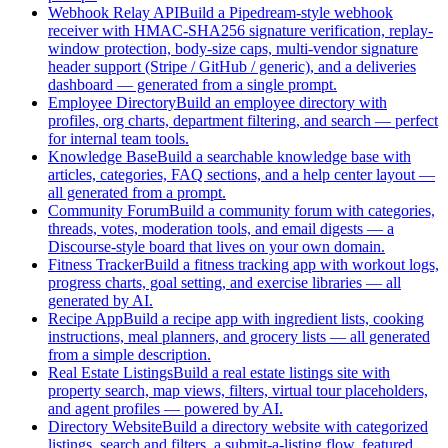
Webhook Relay API
Build a Pipedream-style webhook
receiver with HMAC-SHA256 signature verification, replay-
window protection, body-size caps, multi-vendor signature
header support (Stripe / GitHub / generic), and a deliveries
dashboard — generated from a single prompt.
Employee Directory
Build an employee directory with
profiles, org charts, department filtering, and search — perfect
for internal team tools.
Knowledge Base
Build a searchable knowledge base with
articles, categories, FAQ sections, and a help center layout —
all generated from a prompt.
Community Forum
Build a community forum with categories,
threads, votes, moderation tools, and email digests — a
Discourse-style board that lives on your own domain.
Fitness Tracker
Build a fitness tracking app with workout logs,
progress charts, goal setting, and exercise libraries — all
generated by AI.
Recipe App
Build a recipe app with ingredient lists, cooking
instructions, meal planners, and grocery lists — all generated
from a simple description.
Real Estate Listings
Build a real estate listings site with
property search, map views, filters, virtual tour placeholders,
and agent profiles — powered by AI.
Directory Website
Build a directory website with categorized
listings, search and filters, a submit-a-listing flow, featured