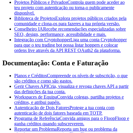
Projetos Públicos e Privados
Controla quem pode aceder ao
teu projeto com autenticação ou torna-o publicamente
disponível.
Biblioteca de Projetos
Explora projetos públicos criados pela
comunidade e clona-os para fazeres a tua própria versão.
Conselheiro IA
Recebe recomendações especializadas sobre
SEO, design, performance, acessibilidade e mais.
Integração com Cryptohopper
Liga uma conta Cryptohopper
para que o teu trading bot possa listar hoppers e colocar
ordens live através da API REST OAuth2 da plataforma.
Documentação: Conta e Faturação
Planos e Créditos
Compreende os níveis de subscrição, o que
são créditos e como são gastos.
Gerir Chaves API
Cria, visualiza e revoga chaves API a partir
das definições da tua conta.
Workspaces de Equipa
Convida colegas, partilha projetos e
créditos, e atribui papéis.
Autenticação de Dois Fatores
Protege a tua conta com
autenticação de dois fatores baseada em TOTP.
Programa de Referência
Convida amigos para o FloopFloop e
ganha créditos quando subscreverem.
Reportar um Problema
Reporta um bug ou problema da