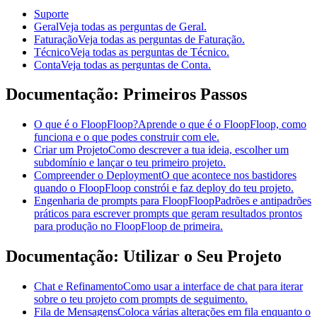
Suporte
Geral
Veja todas as perguntas de Geral.
Faturação
Veja todas as perguntas de Faturação.
Técnico
Veja todas as perguntas de Técnico.
Conta
Veja todas as perguntas de Conta.
Documentação: Primeiros Passos
O que é o FloopFloop?
Aprende o que é o FloopFloop, como
funciona e o que podes construir com ele.
Criar um Projeto
Como descrever a tua ideia, escolher um
subdomínio e lançar o teu primeiro projeto.
Compreender o Deployment
O que acontece nos bastidores
quando o FloopFloop constrói e faz deploy do teu projeto.
Engenharia de prompts para FloopFloop
Padrões e antipadrões
práticos para escrever prompts que geram resultados prontos
para produção no FloopFloop de primeira.
Documentação: Utilizar o Seu Projeto
Chat e Refinamento
Como usar a interface de chat para iterar
sobre o teu projeto com prompts de seguimento.
Fila de Mensagens
Coloca várias alterações em fila enquanto o