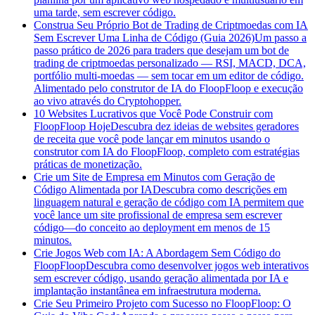
uma tarde, sem escrever código.
Construa Seu Próprio Bot de Trading de Criptmoedas com IA
Sem Escrever Uma Linha de Código (Guia 2026)
Um passo a
passo prático de 2026 para traders que desejam um bot de
trading de criptmoedas personalizado — RSI, MACD, DCA,
portfólio multi-moedas — sem tocar em um editor de código.
Alimentado pelo construtor de IA do FloopFloop e execução
ao vivo através do Cryptohopper.
10 Websites Lucrativos que Você Pode Construir com
FloopFloop Hoje
Descubra dez ideias de websites geradores
de receita que você pode lançar em minutos usando o
construtor com IA do FloopFloop, completo com estratégias
práticas de monetização.
Crie um Site de Empresa em Minutos com Geração de
Código Alimentada por IA
Descubra como descrições em
linguagem natural e geração de código com IA permitem que
você lance um site profissional de empresa sem escrever
código—do conceito ao deployment em menos de 15
minutos.
Crie Jogos Web com IA: A Abordagem Sem Código do
FloopFloop
Descubra como desenvolver jogos web interativos
sem escrever código, usando geração alimentada por IA e
implantação instantânea em infraestrutura moderna.
Crie Seu Primeiro Projeto com Sucesso no FloopFloop: O