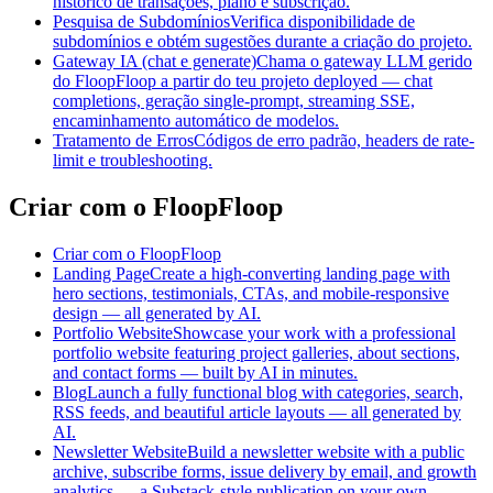
histórico de transações, plano e subscrição.
Pesquisa de Subdomínios
Verifica disponibilidade de
subdomínios e obtém sugestões durante a criação do projeto.
Gateway IA (chat e generate)
Chama o gateway LLM gerido
do FloopFloop a partir do teu projeto deployed — chat
completions, geração single-prompt, streaming SSE,
encaminhamento automático de modelos.
Tratamento de Erros
Códigos de erro padrão, headers de rate-
limit e troubleshooting.
Criar com o FloopFloop
Criar com o FloopFloop
Landing Page
Create a high-converting landing page with
hero sections, testimonials, CTAs, and mobile-responsive
design — all generated by AI.
Portfolio Website
Showcase your work with a professional
portfolio website featuring project galleries, about sections,
and contact forms — built by AI in minutes.
Blog
Launch a fully functional blog with categories, search,
RSS feeds, and beautiful article layouts — all generated by
AI.
Newsletter Website
Build a newsletter website with a public
archive, subscribe forms, issue delivery by email, and growth
analytics — a Substack-style publication on your own