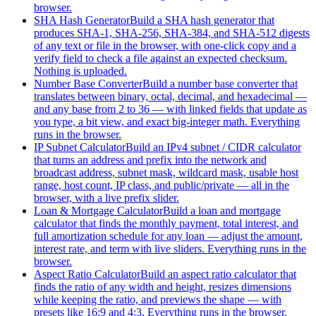
browser.
SHA Hash Generator
Build a SHA hash generator that
produces SHA-1, SHA-256, SHA-384, and SHA-512 digests
of any text or file in the browser, with one-click copy and a
verify field to check a file against an expected checksum.
Nothing is uploaded.
Number Base Converter
Build a number base converter that
translates between binary, octal, decimal, and hexadecimal —
and any base from 2 to 36 — with linked fields that update as
you type, a bit view, and exact big-integer math. Everything
runs in the browser.
IP Subnet Calculator
Build an IPv4 subnet / CIDR calculator
that turns an address and prefix into the network and
broadcast address, subnet mask, wildcard mask, usable host
range, host count, IP class, and public/private — all in the
browser, with a live prefix slider.
Loan & Mortgage Calculator
Build a loan and mortgage
calculator that finds the monthly payment, total interest, and
full amortization schedule for any loan — adjust the amount,
interest rate, and term with live sliders. Everything runs in the
browser.
Aspect Ratio Calculator
Build an aspect ratio calculator that
finds the ratio of any width and height, resizes dimensions
while keeping the ratio, and previews the shape — with
presets like 16:9 and 4:3. Everything runs in the browser.