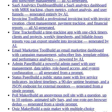
and subscriber management — all AI-generated.
SaaS Analytics Dashboard
Build a SaaS analytics dashboard
with MRR tracking, churn metrics, cohort analysis, and user
funnels — generated entirely by AI.
Invoicing Tool
Build a professional invoicing tool with invoice
creation, client management, payment tracking, and financial
reports — all AI-generated.
Time Tracker
Build a time-tracking app with one-click timers,
clients and projects, weekly timesheets, and billable-hours
reports you can export straight into invoicing — generated by
AI.
Email Marketing Tool
Build an email marketing dashboard
with campaign management, subscriber lists, template editing,
and performance analytics — powered by AI.
Admin Panel
Build a powerful admin panel with user
management, data tables, role-based access, and system
configuration — all generated from a prompt.
Status Page
Build a public status page with live service
indicators, incident timelines, a 90-day uptime heatmap, and a
JSON endpoint for external monitors — generated from a
single prompt.
Poll Maker
Build an anonymous poll site with a question, up
to 10 options, animated tally bars, and one-vote-per-browser
dedup — generated from a single prompt.
Quiz Maker
Build a quiz maker with multiple-choice