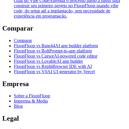
Guia do Vibe Code
Aprenda o processo passo a passo para
construir seu primeiro projeto no FloopFloop usando vibe
code, do setup até a implantação, sem necessidade de
experiência em programação.
Comparar
Comparar
FloopFloop vs Base44
AI app builder platform
FloopFloop vs Bolt
Prompt-to-app platform
FloopFloop vs Cursor
AI-powered code editor
FloopFloop vs Lovable
AI app builder
FloopFloop vs Replit
Browser IDE with AI
FloopFloop vs V0
AI UI generator by Vercel
Empresa
Sobre a FloopFloop
Imprensa & Media
Blog
Legal