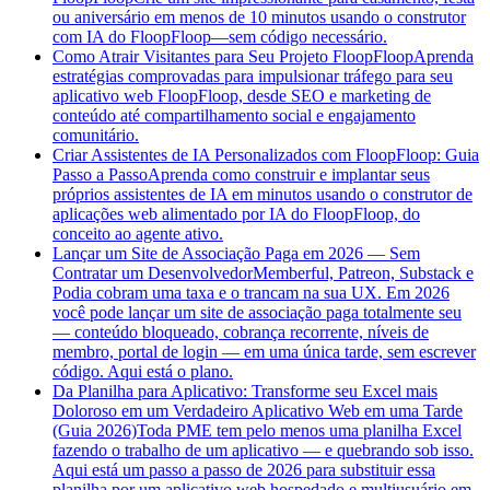
ou aniversário em menos de 10 minutos usando o construtor
com IA do FloopFloop—sem código necessário.
Como Atrair Visitantes para Seu Projeto FloopFloop
Aprenda
estratégias comprovadas para impulsionar tráfego para seu
aplicativo web FloopFloop, desde SEO e marketing de
conteúdo até compartilhamento social e engajamento
comunitário.
Criar Assistentes de IA Personalizados com FloopFloop: Guia
Passo a Passo
Aprenda como construir e implantar seus
próprios assistentes de IA em minutos usando o construtor de
aplicações web alimentado por IA do FloopFloop, do
conceito ao agente ativo.
Lançar um Site de Associação Paga em 2026 — Sem
Contratar um Desenvolvedor
Memberful, Patreon, Substack e
Podia cobram uma taxa e o trancam na sua UX. Em 2026
você pode lançar um site de associação paga totalmente seu
— conteúdo bloqueado, cobrança recorrente, níveis de
membro, portal de login — em uma única tarde, sem escrever
código. Aqui está o plano.
Da Planilha para Aplicativo: Transforme seu Excel mais
Doloroso em um Verdadeiro Aplicativo Web em uma Tarde
(Guia 2026)
Toda PME tem pelo menos uma planilha Excel
fazendo o trabalho de um aplicativo — e quebrando sob isso.
Aqui está um passo a passo de 2026 para substituir essa
planilha por um aplicativo web hospedado e multiusuário em