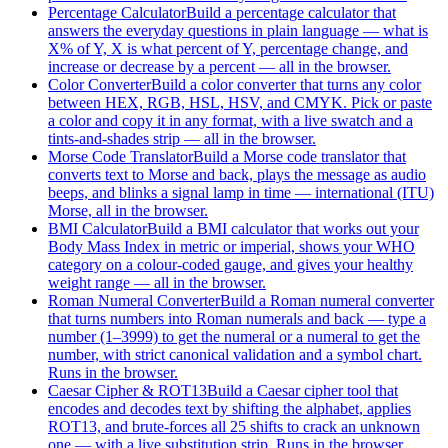
Percentage Calculator
Build a percentage calculator that
answers the everyday questions in plain language — what is
X% of Y, X is what percent of Y, percentage change, and
increase or decrease by a percent — all in the browser.
Color Converter
Build a color converter that turns any color
between HEX, RGB, HSL, HSV, and CMYK. Pick or paste
a color and copy it in any format, with a live swatch and a
tints-and-shades strip — all in the browser.
Morse Code Translator
Build a Morse code translator that
converts text to Morse and back, plays the message as audio
beeps, and blinks a signal lamp in time — international (ITU)
Morse, all in the browser.
BMI Calculator
Build a BMI calculator that works out your
Body Mass Index in metric or imperial, shows your WHO
category on a colour-coded gauge, and gives your healthy
weight range — all in the browser.
Roman Numeral Converter
Build a Roman numeral converter
that turns numbers into Roman numerals and back — type a
number (1–3999) to get the numeral or a numeral to get the
number, with strict canonical validation and a symbol chart.
Runs in the browser.
Caesar Cipher & ROT13
Build a Caesar cipher tool that
encodes and decodes text by shifting the alphabet, applies
ROT13, and brute-forces all 25 shifts to crack an unknown
one — with a live substitution strip. Runs in the browser.