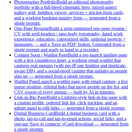
Photographer Portfolio
Build an editorial photography
portfolio with a full-bleed cinematic hero, mixed-aspect
gallery grid, lightbox viewer, services + pricing-from cards,
and a working booking-inquiry form — generated from a
single prompt.
One-Page Resume
Build a print-optimized one-page resume /
CV with serif-headers / sans-body typography, dated work
experience, education, categorized skills, optional projects +
languages — and a 'Save as PDF' button. Generated from a
single prompt and ready to hand to a recruiter.
Coming Soon / Waitlist Page
Build a pre-launch landing page
with a live countdown timer, a working email waitlist that
captures real signups (with per-IP rate limiting and duplicate-
aware DB), and a social-proof counter that updates as people
sign up — generated from a single prompt.
Waitlist Page
Launch a waitlist page with email capture, a live
queue position, referral links that move people up the list, and
CSV export of every signup — built by AI in minutes.
Link-in-Bio Page
Build a Linktree-style link-in-bio page with
a custom profile, ordered link list, click tracking, and an
admin panel to edit links — generated from a single prompt.
Digital Business Card
Build a digital business card with a
photo, tap-to-call and tap-to-email actions, social links, and a
one-tap 'Save to contacts' vCard download — generated from
a single prompt.