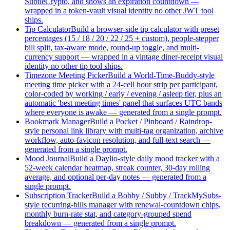
SubtleCrypto, and shows an expiration countdown —
wrapped in a token-vault visual identity no other JWT tool
ships.
Tip Calculator
Build a browser-side tip calculator with preset
percentages (15 / 18 / 20 / 22 / 25 + custom), people-stepper
bill split, tax-aware mode, round-up toggle, and multi-
currency support — wrapped in a vintage diner-receipt visual
identity no other tip tool ships.
Timezone Meeting Picker
Build a World-Time-Buddy-style
meeting time picker with a 24-cell hour strip per participant,
color-coded by working / early / evening / asleep tier, plus an
automatic 'best meeting times' panel that surfaces UTC bands
where everyone is awake — generated from a single prompt.
Bookmark Manager
Build a Pocket / Pinboard / Raindrop-
style personal link library with multi-tag organization, archive
workflow, auto-favicon resolution, and full-text search —
generated from a single prompt.
Mood Journal
Build a Daylio-style daily mood tracker with a
52-week calendar heatmap, streak counter, 30-day rolling
average, and optional per-day notes — generated from a
single prompt.
Subscription Tracker
Build a Bobby / Subby / TrackMySubs-
style recurring-bills manager with renewal-countdown chips,
monthly burn-rate stat, and category-grouped spend
breakdown — generated from a single prompt.