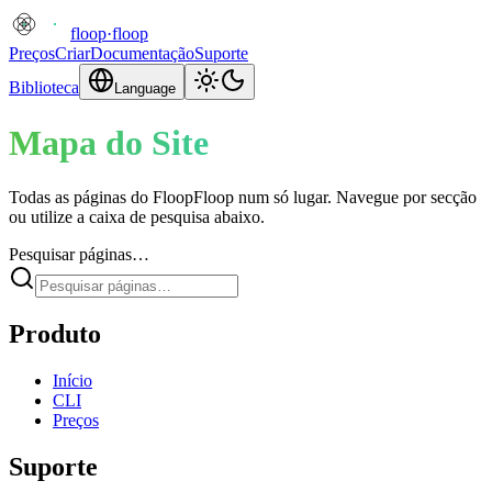
floop
·
floop
Preços
Criar
Documentação
Suporte
Biblioteca
Language
Mapa do Site
Todas as páginas do FloopFloop num só lugar. Navegue por secção
ou utilize a caixa de pesquisa abaixo.
Pesquisar páginas…
Produto
Início
CLI
Preços
Suporte