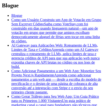
Blogue
Blogue
Como um Usuário Construiu um App de Votação em Grupo
Sem Escrever Código
Saiba como VoteStay.com foi
construído em dias usando linguagem natural—um app de
votação em grupo que permite que amigos escolham
democraticamente aluguel de férias sem tocar em uma linha
de código.
AI Gateway para Aplicações Web: Roteamento de LLMs,
Limites de Taxa e Créditos
Aprenda como um AI Gateway
centraliza o roteamento de LLMs, aplica limites de taxa e
gerencia créditos de API para que sua aplicação web nunca
exponha chaves de API brutas no código ou nos logs de
build.
Como Adicionar Pagamentos a um Web App: Monetize Seu
Projeto Next.js Rapidamente
Aprenda como adicionar
pagamentos a um web app — desde a escolha do modelo de
precificação e o design de uma página de cobrança de alta
conversão até a integração com Stripe e o envio do seu
primeiro cliente pagante.
Como Gerar Tráfego para Seu Web App: Um Guia Prático
para os Primeiros 1.000 Visitantes
Um guia prático de
marketing canal a canal para fundadores não técnicos que