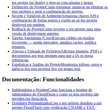
teu projeto faz deploy e gere-as com arrastar e largar.
Definições do Projeto
Como renomear, arquivar ou eliminar os
teus projetos e gerir a configuração do projeto.
Secrets e Variáveis de Ambiente
Armazena chaves API e
configuração de forma segura e expõe-as ao teu projeto
deployed em runtime.
Rollback do Projeto
Como reverter o teu projeto para uma
versão de deployment anterior.
Tarefas Agendadas (Cron)
Executa código em horário
recorrente — sonda mercados, atualiza caches, publica
resumos.
Anexos e Uploads de Ficheiros
Adiciona imagens, PDFs e
documentos aos teus prompts para que a IA os possa
referenciar.
Estatísticas e Análise do Projeto
Monitoriza tráfego, erros e
latência dos teus projetos live em tempo real.
Documentação: Funcionalidades
Subdomínios e Hosting
Como funciona o hosting de
subdomínios do FloopFloop e como os teus projetos são
servidos em floop.tech.
Domínios Personalizados
Liga o teu próprio domínio a um
projeto FloopFloop com verificação CNAME e TXT.