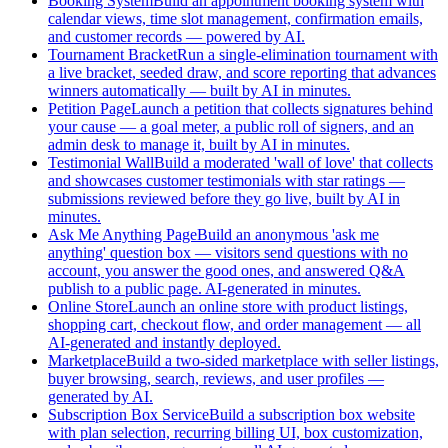
Booking System
Build an appointment booking system with
calendar views, time slot management, confirmation emails,
and customer records — powered by AI.
Tournament Bracket
Run a single-elimination tournament with
a live bracket, seeded draw, and score reporting that advances
winners automatically — built by AI in minutes.
Petition Page
Launch a petition that collects signatures behind
your cause — a goal meter, a public roll of signers, and an
admin desk to manage it, built by AI in minutes.
Testimonial Wall
Build a moderated 'wall of love' that collects
and showcases customer testimonials with star ratings —
submissions reviewed before they go live, built by AI in
minutes.
Ask Me Anything Page
Build an anonymous 'ask me
anything' question box — visitors send questions with no
account, you answer the good ones, and answered Q&A
publish to a public page. AI-generated in minutes.
Online Store
Launch an online store with product listings,
shopping cart, checkout flow, and order management — all
AI-generated and instantly deployed.
Marketplace
Build a two-sided marketplace with seller listings,
buyer browsing, search, reviews, and user profiles —
generated by AI.
Subscription Box Service
Build a subscription box website
with plan selection, recurring billing UI, box customization,