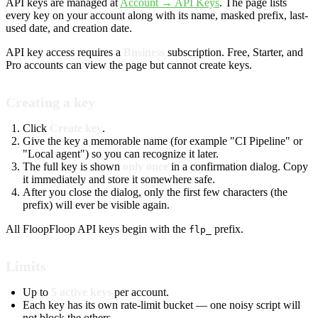
API keys are managed at
Account → API Keys
. The page lists
every key on your account along with its name, masked prefix, last-
used date, and creation date.
API key access requires a
Business
subscription. Free, Starter, and
Pro accounts can view the page but cannot create keys.
Creating a key
Click
Create key
.
Give the key a memorable name (for example "CI Pipeline" or
"Local agent") so you can recognize it later.
The full key is shown
only once
in a confirmation dialog. Copy
it immediately and store it somewhere safe.
After you close the dialog, only the first few characters (the
prefix) will ever be visible again.
All FloopFloop API keys begin with the
prefix.
flp_
Limits
Up to
5 active keys
per account.
Each key has its own rate-limit bucket — one noisy script will
not block the others.