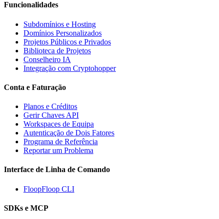
Funcionalidades
Subdomínios e Hosting
Domínios Personalizados
Projetos Públicos e Privados
Biblioteca de Projetos
Conselheiro IA
Integração com Cryptohopper
Conta e Faturação
Planos e Créditos
Gerir Chaves API
Workspaces de Equipa
Autenticação de Dois Fatores
Programa de Referência
Reportar um Problema
Interface de Linha de Comando
FloopFloop CLI
SDKs e MCP