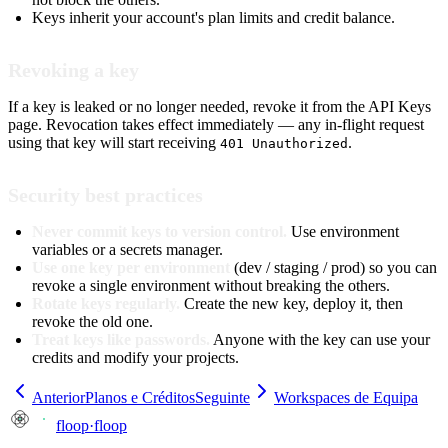
Keys inherit your account's plan limits and credit balance.
Revoking a key
If a key is leaked or no longer needed, revoke it from the API Keys
page. Revocation takes effect immediately — any in-flight request
using that key will start receiving
.
401 Unauthorized
Security best practices
Never commit keys to version control.
Use environment
variables or a secrets manager.
Use one key per environment
(dev / staging / prod) so you can
revoke a single environment without breaking the others.
Rotate keys regularly.
Create the new key, deploy it, then
revoke the old one.
Treat keys like passwords.
Anyone with the key can use your
credits and modify your projects.
Anterior
Planos e Créditos
Seguinte
Workspaces de Equipa
floop
·
floop