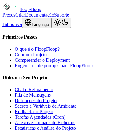
floop
·
floop
Preços
Criar
Documentação
Suporte
Biblioteca
Language
Primeiros Passos
O que é o FloopFloop?
Criar um Projeto
Compreender o Deployment
Engenharia de prompts para FloopFloop
Utilizar o Seu Projeto
Chat e Refinamento
Fila de Mensagens
Definições do Projeto
Secrets e Variáveis de Ambiente
Rollback do Projeto
Tarefas Agendadas (Cron)
Anexos e Uploads de Ficheiros
Estatísticas e Análise do Projeto