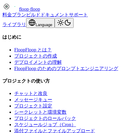
floop
·
floop
料金プラン
ビルド
ドキュメント
サポート
ライブラリ
Language
はじめに
FloopFloop とは？
プロジェクトの作成
デプロイメントの理解
FloopFloop のためのプロンプトエンジニアリング
プロジェクトの使い方
チャットと改良
メッセージキュー
プロジェクト設定
シークレットと環境変数
プロジェクトのロールバック
スケジュールジョブ（Cron）
添付ファイルとファイルアップロード