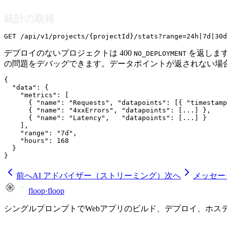
統計の取得
GET /api/v1/projects/{projectId}/stats?range=24h|7d|30d
デプロイのないプロジェクトは 400
を返します。 
NO_DEPLOYMENT
の問題をデバッグできます。データポイントが返されない場
{

  "data": {

    "metrics": [

      { "name": "Requests", "datapoints": [{ "timestamp
      { "name": "4xxErrors", "datapoints": [...] },

      { "name": "Latency",   "datapoints": [...] }

    ],

    "range": "7d",

    "hours": 168

  }

}
前へ
AI アドバイザー（ストリーミング）
次へ
メッセー
floop
·
floop
シングルプロンプトでWebアプリのビルド、デプロイ、ホス