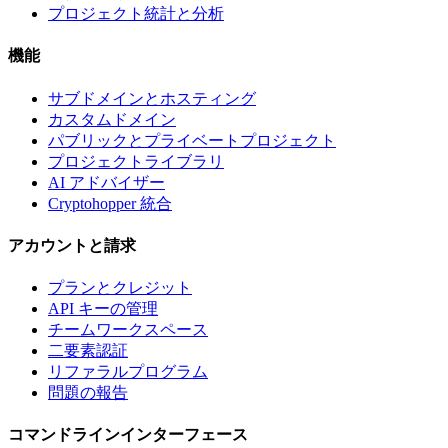
プロジェクト統計と分析
機能
サブドメインとホスティング
カスタムドメイン
パブリックとプライベートプロジェクト
プロジェクトライブラリ
AI アドバイザー
Cryptohopper 統合
アカウントと請求
プランとクレジット
API キーの管理
チームワークスペース
二要素認証
リファラルプログラム
問題の報告
コマンドラインインターフェース