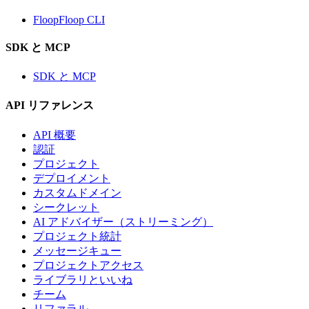
FloopFloop CLI
SDK と MCP
SDK と MCP
API リファレンス
API 概要
認証
プロジェクト
デプロイメント
カスタムドメイン
シークレット
AI アドバイザー（ストリーミング）
プロジェクト統計
メッセージキュー
プロジェクトアクセス
ライブラリといいね
チーム
リファラル