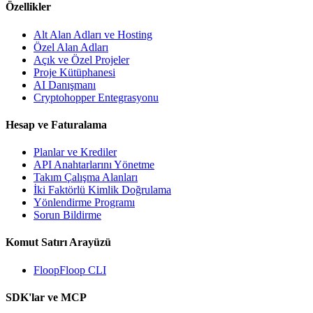
Özellikler
Alt Alan Adları ve Hosting
Özel Alan Adları
Açık ve Özel Projeler
Proje Kütüphanesi
AI Danışmanı
Cryptohopper Entegrasyonu
Hesap ve Faturalama
Planlar ve Krediler
API Anahtarlarını Yönetme
Takım Çalışma Alanları
İki Faktörlü Kimlik Doğrulama
Yönlendirme Programı
Sorun Bildirme
Komut Satırı Arayüzü
FloopFloop CLI
SDK'lar ve MCP