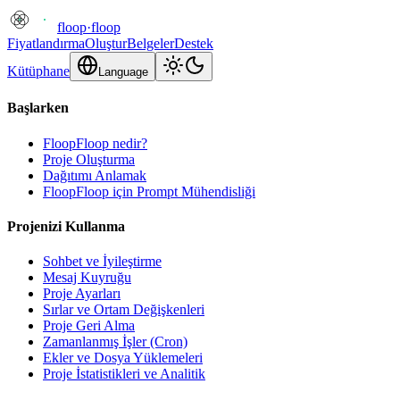
floop
·
floop
Fiyatlandırma
Oluştur
Belgeler
Destek
Kütüphane
Language
Başlarken
FloopFloop nedir?
Proje Oluşturma
Dağıtımı Anlamak
FloopFloop için Prompt Mühendisliği
Projenizi Kullanma
Sohbet ve İyileştirme
Mesaj Kuyruğu
Proje Ayarları
Sırlar ve Ortam Değişkenleri
Proje Geri Alma
Zamanlanmış İşler (Cron)
Ekler ve Dosya Yüklemeleri
Proje İstatistikleri ve Analitik