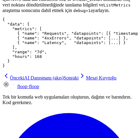
veri noktası döndürülmediğinde tanılama bilgileri ve
ListMetrics
araştırma sonucunu dahil etmek için
ayarlayın.
debug=1
{

  "data": {

    "metrics": [

      { "name": "Requests", "datapoints": [{ "timestamp
      { "name": "4xxErrors", "datapoints": [...] },

      { "name": "Latency",   "datapoints": [...] }

    ],

    "range": "7d",

    "hours": 168

  }

}
Önceki
AI Danışmanı (akış)
Sonraki
Mesaj Kuyruğu
floop
·
floop
Tek bir komutla web uygulamaları oluşturun, dağıtın ve barındırın.
Kod gerekmez.