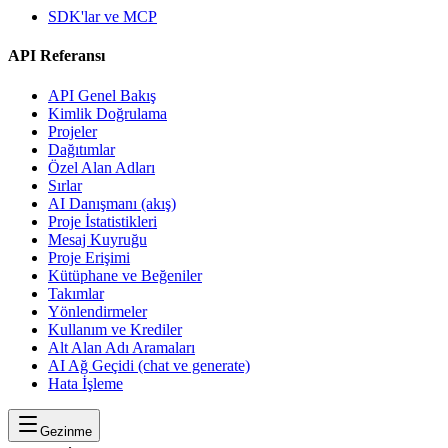
SDK'lar ve MCP
API Referansı
API Genel Bakış
Kimlik Doğrulama
Projeler
Dağıtımlar
Özel Alan Adları
Sırlar
AI Danışmanı (akış)
Proje İstatistikleri
Mesaj Kuyruğu
Proje Erişimi
Kütüphane ve Beğeniler
Takımlar
Yönlendirmeler
Kullanım ve Krediler
Alt Alan Adı Aramaları
AI Ağ Geçidi (chat ve generate)
Hata İşleme
Gezinme