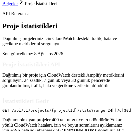
Belgeler
Proje İstatistikleri
API Referansı
Proje İstatistikleri
Dağıtılmış projeleriniz için CloudWatch destekli trafik, hata ve
gecikme metriklerini sorgulayın.
Son güncelleme:
8 Ağustos 2026
Proje İstatistikleri API
Dağıtılmış bir proje için CloudWatch destekli Amplify metriklerini
sorgulayın. 24 saatlik, 7 günlük veya 30 günlük pencerede
gruplandırılmış trafik, hata ve gecikme verilerini döndürür.
İstatistikleri Getir
GET /api/v1/projects/{projectId}/stats?range=24h|7d|30d
Dağıtımı olmayan projeler 400
döndürür. Yukarı
NO_DEPLOYMENT
yönlü CloudWatch hataları, izin ve boyut sorunlarını ayıklamanız
için AWS hata adı eklenerek 502
döndürür. Hiç
UPSTREAM_ERROR