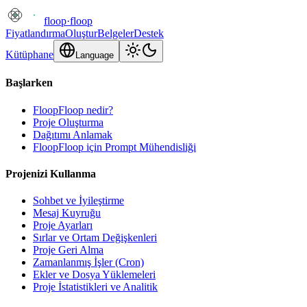
floop
·
floop
Fiyatlandırma
Oluştur
Belgeler
Destek
Kütüphane
Language
Başlarken
FloopFloop nedir?
Proje Oluşturma
Dağıtımı Anlamak
FloopFloop için Prompt Mühendisliği
Projenizi Kullanma
Sohbet ve İyileştirme
Mesaj Kuyruğu
Proje Ayarları
Sırlar ve Ortam Değişkenleri
Proje Geri Alma
Zamanlanmış İşler (Cron)
Ekler ve Dosya Yüklemeleri
Proje İstatistikleri ve Analitik