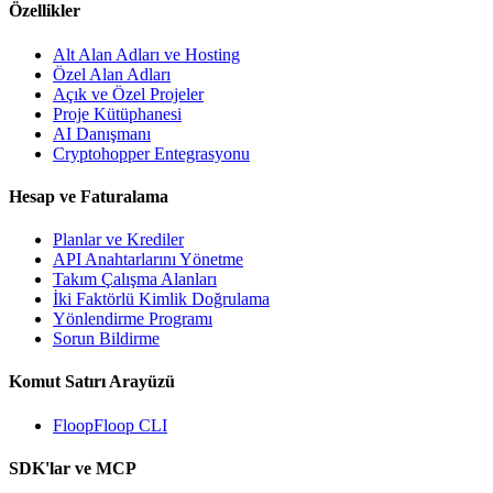
Özellikler
Alt Alan Adları ve Hosting
Özel Alan Adları
Açık ve Özel Projeler
Proje Kütüphanesi
AI Danışmanı
Cryptohopper Entegrasyonu
Hesap ve Faturalama
Planlar ve Krediler
API Anahtarlarını Yönetme
Takım Çalışma Alanları
İki Faktörlü Kimlik Doğrulama
Yönlendirme Programı
Sorun Bildirme
Komut Satırı Arayüzü
FloopFloop CLI
SDK'lar ve MCP