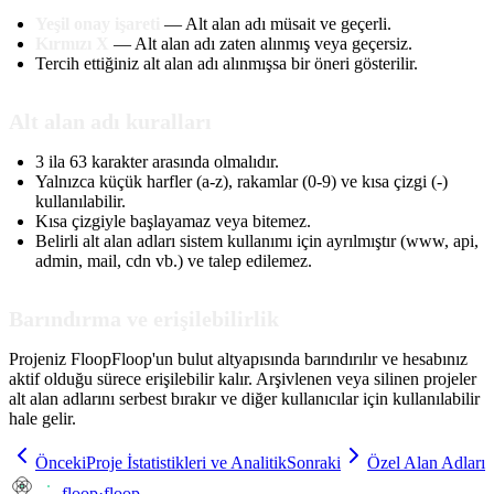
Yeşil onay işareti
— Alt alan adı müsait ve geçerli.
Kırmızı X
— Alt alan adı zaten alınmış veya geçersiz.
Tercih ettiğiniz alt alan adı alınmışsa bir öneri gösterilir.
Alt alan adı kuralları
3 ila 63 karakter arasında olmalıdır.
Yalnızca küçük harfler (a-z), rakamlar (0-9) ve kısa çizgi (-)
kullanılabilir.
Kısa çizgiyle başlayamaz veya bitemez.
Belirli alt alan adları sistem kullanımı için ayrılmıştır (www, api,
admin, mail, cdn vb.) ve talep edilemez.
Barındırma ve erişilebilirlik
Projeniz FloopFloop'un bulut altyapısında barındırılır ve hesabınız
aktif olduğu sürece erişilebilir kalır. Arşivlenen veya silinen projeler
alt alan adlarını serbest bırakır ve diğer kullanıcılar için kullanılabilir
hale gelir.
Önceki
Proje İstatistikleri ve Analitik
Sonraki
Özel Alan Adları
floop
·
floop