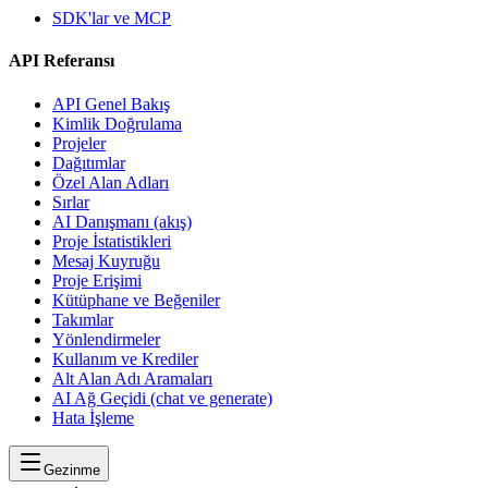
SDK'lar ve MCP
API Referansı
API Genel Bakış
Kimlik Doğrulama
Projeler
Dağıtımlar
Özel Alan Adları
Sırlar
AI Danışmanı (akış)
Proje İstatistikleri
Mesaj Kuyruğu
Proje Erişimi
Kütüphane ve Beğeniler
Takımlar
Yönlendirmeler
Kullanım ve Krediler
Alt Alan Adı Aramaları
AI Ağ Geçidi (chat ve generate)
Hata İşleme
Gezinme