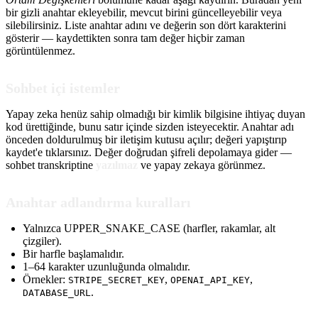
bir gizli anahtar ekleyebilir, mevcut birini güncelleyebilir veya
silebilirsiniz. Liste anahtar adını ve değerin son dört karakterini
gösterir — kaydettikten sonra tam değer hiçbir zaman
görüntülenmez.
Sohbet içi istemler
Yapay zeka henüz sahip olmadığı bir kimlik bilgisine ihtiyaç duyan
kod ürettiğinde, bunu satır içinde sizden isteyecektir. Anahtar adı
önceden doldurulmuş bir iletişim kutusu açılır; değeri yapıştırıp
kaydet'e tıklarsınız. Değer doğrudan şifreli depolamaya gider —
sohbet transkriptine
yazılmaz
ve yapay zekaya görünmez.
Anahtar adlandırma kuralları
Yalnızca UPPER_SNAKE_CASE (harfler, rakamlar, alt
çizgiler).
Bir harfle başlamalıdır.
1–64 karakter uzunluğunda olmalıdır.
Örnekler:
,
,
STRIPE_SECRET_KEY
OPENAI_API_KEY
.
DATABASE_URL