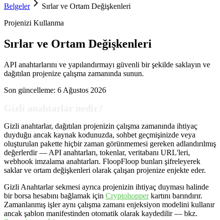
Belgeler
Sırlar ve Ortam Değişkenleri
Projenizi Kullanma
Sırlar ve Ortam Değişkenleri
API anahtarlarını ve yapılandırmayı güvenli bir şekilde saklayın ve
dağıtılan projenize çalışma zamanında sunun.
Son güncelleme:
6 Ağustos 2026
Gizli anahtarlar nedir?
Gizli anahtarlar, dağıtılan projenizin çalışma zamanında ihtiyaç
duyduğu ancak kaynak kodunuzda, sohbet geçmişinizde veya
oluşturulan pakette hiçbir zaman görünmemesi gereken adlandırılmış
değerlerdir — API anahtarları, tokenlar, veritabanı URL'leri,
webhook imzalama anahtarları. FloopFloop bunları şifreleyerek
saklar ve ortam değişkenleri olarak çalışan projenize enjekte eder.
Gizli Anahtarlar sekmesi ayrıca projenizin ihtiyaç duyması halinde
bir borsa hesabını bağlamak için
Cryptohopper
kartını barındırır.
Zamanlanmış işler aynı çalışma zamanı enjeksiyon modelini kullanır
ancak şablon manifestinden otomatik olarak kaydedilir — bkz.