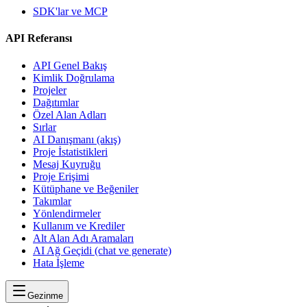
SDK'lar ve MCP
API Referansı
API Genel Bakış
Kimlik Doğrulama
Projeler
Dağıtımlar
Özel Alan Adları
Sırlar
AI Danışmanı (akış)
Proje İstatistikleri
Mesaj Kuyruğu
Proje Erişimi
Kütüphane ve Beğeniler
Takımlar
Yönlendirmeler
Kullanım ve Krediler
Alt Alan Adı Aramaları
AI Ağ Geçidi (chat ve generate)
Hata İşleme
Gezinme