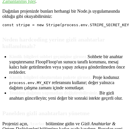
Zamanlanmış İşler
.
Dağıtılan projenizde bunları herhangi bir Node.js uygulamasında
olduğu gibi okuyabilirsiniz:
const stripe = new Stripe(process.env.STRIPE_SECRET_KEY
Neden hardcoding yerine gizli anahtarlar
kullanılmalı?
Kimlik bilgileri sohbet geçmişine girmez.
Sohbete bir anahtar
yapıştırırsanız FloopFloop'un sunucu taraflı koruması, mesaj
kalıcı hale getirilmeden veya yapay zekaya gönderilmeden önce
reddeder.
Kimlik bilgileri oluşturulan pakete girmez.
Proje kodunuz
referansını kullanır; değer yalnızca
process.env.MY_KEY
dağıtım çalışma zamanı içinde somutlaşır.
Yeniden dağıtım yapmadan değiştirebilirsiniz.
Bir gizli
anahtarı güncelleyin; yeni değer bir sonraki istekte geçerli olur.
Panelden gizli anahtarları yönetme
Projenizi açın,
Ayarlar
bölümüne gidin ve
Gizli Anahtarlar &
Ortam Değişkenleri
bölümüne kadar aşağı kaydırın. Buradan yeni