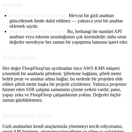
Sınırlar
Proje başına 25 gizli anahtar.
Mevcut bir gizli anahtarı
güncellemek limite dahil edilmez — yalnızca yeni bir anahtar
eklemek sayılır.
Değer başına 4096 karakter.
Bu, herhangi bir standart API
anahtarı veya tokenın uzunluğunun çok üzerindedir; daha uzun
değerler neredeyse her zaman bir yapıştırma hatasına işaret eder.
Nasıl saklanır
Her değer FloopFloop'tan ayrılmadan önce AWS KMS müşteri
yönetimli bir anahtarla şifrelenir. Şifreleme bağlamı, şifreli metni
belirli proje ve anahtar adına bağlar; bu nedenle bir projeden elde
edilen şifreli metin başka bir projede çözülemez. Yalnızca projenize
hizmet eden SSR çalışma zamanının çözme yetkisi vardır; pano,
yapay zeka ve FloopFloop çalışanlarının yoktur. Değerler hiçbir
zaman günlüklenmez.
Programatik erişim
Gizli anahtarları kendi araçlarınızla yönetmeyi tercih ediyorsanız,
genel API listeleme, oluşturma/güncelleme ve silme uç noktalarını