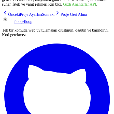
sunar. İstek ve yanıt şekilleri için bkz.
Gizli Anahtarlar API
.
Önceki
Proje Ayarları
Sonraki
Proje Geri Alma
floop
·
floop
Tek bir komutla web uygulamaları oluşturun, dağıtın ve barındırın.
Kod gerekmez.