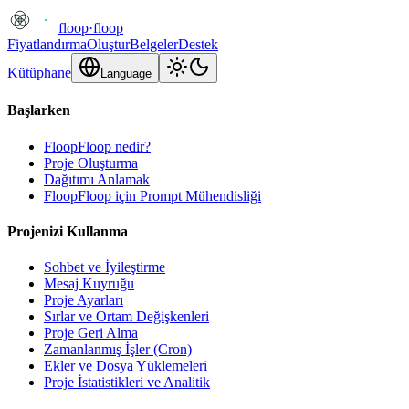
floop
·
floop
Fiyatlandırma
Oluştur
Belgeler
Destek
Kütüphane
Language
Başlarken
FloopFloop nedir?
Proje Oluşturma
Dağıtımı Anlamak
FloopFloop için Prompt Mühendisliği
Projenizi Kullanma
Sohbet ve İyileştirme
Mesaj Kuyruğu
Proje Ayarları
Sırlar ve Ortam Değişkenleri
Proje Geri Alma
Zamanlanmış İşler (Cron)
Ekler ve Dosya Yüklemeleri
Proje İstatistikleri ve Analitik