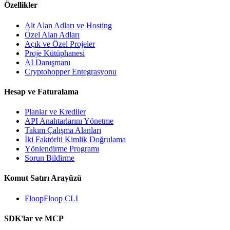
Özellikler
Alt Alan Adları ve Hosting
Özel Alan Adları
Açık ve Özel Projeler
Proje Kütüphanesi
AI Danışmanı
Cryptohopper Entegrasyonu
Hesap ve Faturalama
Planlar ve Krediler
API Anahtarlarını Yönetme
Takım Çalışma Alanları
İki Faktörlü Kimlik Doğrulama
Yönlendirme Programı
Sorun Bildirme
Komut Satırı Arayüzü
FloopFloop CLI
SDK'lar ve MCP