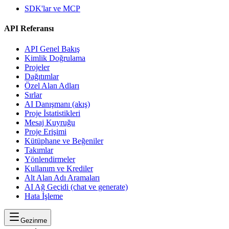
SDK'lar ve MCP
API Referansı
API Genel Bakış
Kimlik Doğrulama
Projeler
Dağıtımlar
Özel Alan Adları
Sırlar
AI Danışmanı (akış)
Proje İstatistikleri
Mesaj Kuyruğu
Proje Erişimi
Kütüphane ve Beğeniler
Takımlar
Yönlendirmeler
Kullanım ve Krediler
Alt Alan Adı Aramaları
AI Ağ Geçidi (chat ve generate)
Hata İşleme
Gezinme