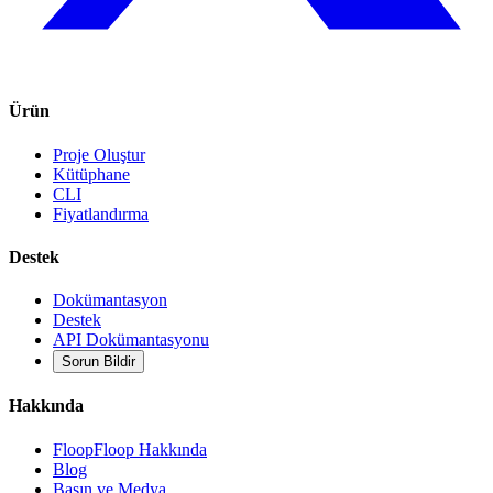
Ürün
Proje Oluştur
Kütüphane
CLI
Fiyatlandırma
Destek
Dokümantasyon
Destek
API Dokümantasyonu
Sorun Bildir
Hakkında
FloopFloop Hakkında
Blog
Basın ve Medya