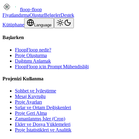
floop
·
floop
Fiyatlandırma
Oluştur
Belgeler
Destek
Kütüphane
Language
Başlarken
FloopFloop nedir?
Proje Oluşturma
Dağıtımı Anlamak
FloopFloop için Prompt Mühendisliği
Projenizi Kullanma
Sohbet ve İyileştirme
Mesaj Kuyruğu
Proje Ayarları
Sırlar ve Ortam Değişkenleri
Proje Geri Alma
Zamanlanmış İşler (Cron)
Ekler ve Dosya Yüklemeleri
Proje İstatistikleri ve Analitik