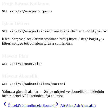
Proje Başına Kullanım
GET /api/v1/usage/projects
İşlem Defteri
GET /api/v1/usage/transactions?page=1&limit=50&type=ref
Kredi borç ve alacaklarının sayfalandırılmış listesi. İsteğe bağlı
type
filtresi sonucu tek bir işlem türüyle sınırlandırır.
Mevcut Plan
GET /api/v1/user/plan
Mevcut Abonelik
GET /api/v1/subscriptions/current
Yalnızca güvenli alanlar — Stripe müşteri ve abonelik kimliklerinin
hiçbiri genel API üzerinden ifşa edilmez.
Önceki
Yönlendirmeler
Sonraki
Alt Alan Adı Aramaları