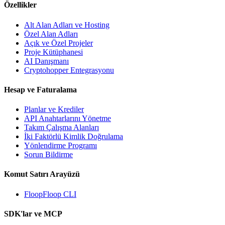
Özellikler
Alt Alan Adları ve Hosting
Özel Alan Adları
Açık ve Özel Projeler
Proje Kütüphanesi
AI Danışmanı
Cryptohopper Entegrasyonu
Hesap ve Faturalama
Planlar ve Krediler
API Anahtarlarını Yönetme
Takım Çalışma Alanları
İki Faktörlü Kimlik Doğrulama
Yönlendirme Programı
Sorun Bildirme
Komut Satırı Arayüzü
FloopFloop CLI
SDK'lar ve MCP