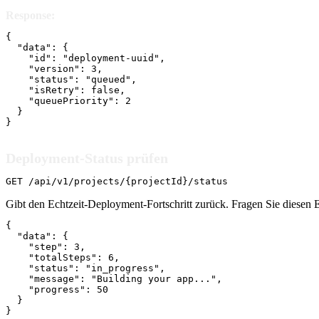
Response:
{

  "data": {

    "id": "deployment-uuid",

    "version": 3,

    "status": "queued",

    "isRetry": false,

    "queuePriority": 2

  }

}
Deployment-Status prüfen
GET /api/v1/projects/{projectId}/status
Gibt den Echtzeit-Deployment-Fortschritt zurück. Fragen Sie diesen
{

  "data": {

    "step": 3,

    "totalSteps": 6,

    "status": "in_progress",

    "message": "Building your app...",

    "progress": 50

  }

}