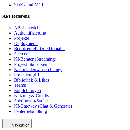
SDKs und MCP
API-Referenz
API-Übersicht
Authentifizierung
Projekte
Deployments
Benutzerdefinierte Domains
Secrets
KI-Berater (Streaming)
Projekt-Statistiken
Nachrichtenwarteschlange
Projektzugriff
Bibliothek & Likes
Teams
Empfehlungen
Nutzung & Credits
Subdomain-Suche
KI-Gateway (Chat & Generate)
Fehlerbehandlung
Navigation