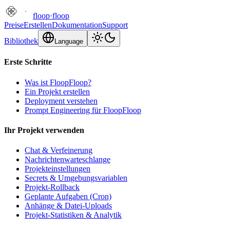
floop
·
floop
Preise
Erstellen
Dokumentation
Support
Bibliothek
Language
Erste Schritte
Was ist FloopFloop?
Ein Projekt erstellen
Deployment verstehen
Prompt Engineering für FloopFloop
Ihr Projekt verwenden
Chat & Verfeinerung
Nachrichtenwarteschlange
Projekteinstellungen
Secrets & Umgebungsvariablen
Projekt-Rollback
Geplante Aufgaben (Cron)
Anhänge & Datei-Uploads
Projekt-Statistiken & Analytik