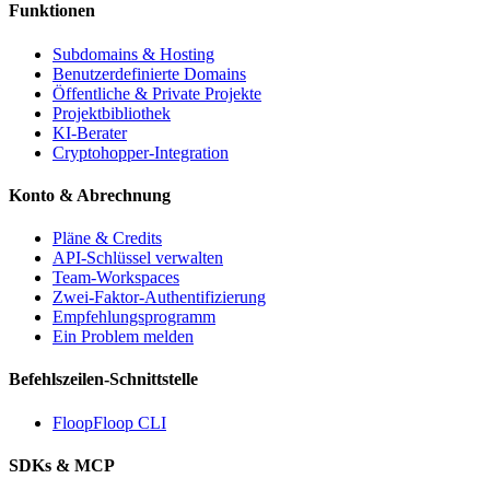
Funktionen
Subdomains & Hosting
Benutzerdefinierte Domains
Öffentliche & Private Projekte
Projektbibliothek
KI-Berater
Cryptohopper-Integration
Konto & Abrechnung
Pläne & Credits
API-Schlüssel verwalten
Team-Workspaces
Zwei-Faktor-Authentifizierung
Empfehlungsprogramm
Ein Problem melden
Befehlszeilen-Schnittstelle
FloopFloop CLI
SDKs & MCP