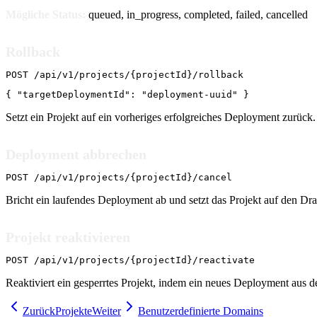
Mögliche Status:
queued, in_progress, completed, failed, cancelled
Rollback
POST /api/v1/projects/{projectId}/rollback
{ "targetDeploymentId": "deployment-uuid" }
Setzt ein Projekt auf ein vorheriges erfolgreiches Deployment zurüc
Deployment abbrechen
POST /api/v1/projects/{projectId}/cancel
Bricht ein laufendes Deployment ab und setzt das Projekt auf den Draf
Projekt reaktivieren
POST /api/v1/projects/{projectId}/reactivate
Reaktiviert ein gesperrtes Projekt, indem ein neues Deployment aus d
Zurück
Projekte
Weiter
Benutzerdefinierte Domains