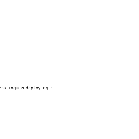
oder
ist.
erating
deploying