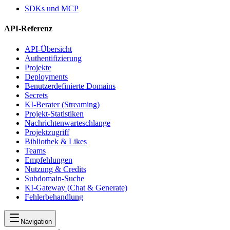
SDKs und MCP
API-Referenz
API-Übersicht
Authentifizierung
Projekte
Deployments
Benutzerdefinierte Domains
Secrets
KI-Berater (Streaming)
Projekt-Statistiken
Nachrichtenwarteschlange
Projektzugriff
Bibliothek & Likes
Teams
Empfehlungen
Nutzung & Credits
Subdomain-Suche
KI-Gateway (Chat & Generate)
Fehlerbehandlung
Navigation