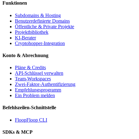
Funktionen
Subdomains & Hosting
Benutzerdefinierte Domains
Öffentliche & Private Projekte
Projektbibliothek
KI-Berater
Cryptohopper-Integration
Konto & Abrechnung
Pläne & Credits
API-Schlüssel verwalten
Team-Workspaces
Zwei-Faktor-Authentifizierung
Empfehlungsprogramm
Ein Problem melden
Befehlszeilen-Schnittstelle
FloopFloop CLI
SDKs & MCP