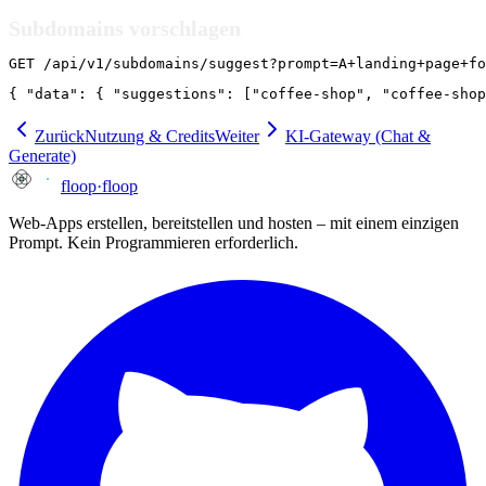
Subdomains vorschlagen
GET /api/v1/subdomains/suggest?prompt=A+landing+page+fo
{ "data": { "suggestions": ["coffee-shop", "coffee-shop
Zurück
Nutzung & Credits
Weiter
KI-Gateway (Chat &
Generate)
floop
·
floop
Web-Apps erstellen, bereitstellen und hosten – mit einem einzigen
Prompt. Kein Programmieren erforderlich.