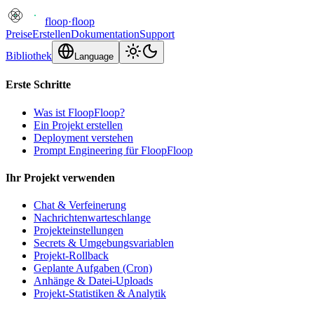
floop
·
floop
Preise
Erstellen
Dokumentation
Support
Bibliothek
Language
Erste Schritte
Was ist FloopFloop?
Ein Projekt erstellen
Deployment verstehen
Prompt Engineering für FloopFloop
Ihr Projekt verwenden
Chat & Verfeinerung
Nachrichtenwarteschlange
Projekteinstellungen
Secrets & Umgebungsvariablen
Projekt-Rollback
Geplante Aufgaben (Cron)
Anhänge & Datei-Uploads
Projekt-Statistiken & Analytik